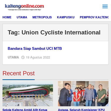
Lewati
ke
konten
HOME
UTAMA
METROPOLIS
KAMPUSKU
PEMPROV KALTENG
Tag:
Union Cycliste Inter­national
Bandara Siap Sambut UCI MTB
oleh
UTAMA
19 Agustus 2022
Editor
Recent Post
Sekda Kalteng Ambil Alih Ketua
Astaga, Seluruh Komisioner KPU