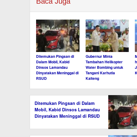
Baca Juga
Ditemukan Pingsan di
Gubernur Minta
M
Dalam Mobil, Kabid
Tambahan Helikopter
h
Dinsos Lamandau
Water Bombing untuk
J
Dinyatakan Meninggal di
Tangani Karhutla
K
RSUD
Kalteng
Ditemukan Pingsan di Dalam
Mobil, Kabid Dinsos Lamandau
Dinyatakan Meninggal di RSUD