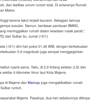
h, dan fasilitas umum runtuh total. Di antaranya Rumah
dan Matos.
inggi karena takut terjadi tsunami. Sebagian lainnya
adi gempa susulan. Namun, berdasar pantauan BMKG,
 yang meninggalkan rumah dalam keadaan rusak parah,”
 dari Sulbar itu, Jumat (15/1)
a (15/1) dini hari pukul 01.28 WIB, dengan berkekuatan
berkekuatan 5,9 magnitudo juga sempat menggegerkan
ebut nyaris sama. Yaitu, di 2,9 lintang selatan (LS) dan
 sekitar 6 kilometer timur laut Kota Majene.
mpa di Majene dan
Mamuju
juga mengakibatkan rumah
 Sulbar runtuh.
syarakat Majene. Pasalnya, dua hari sebelumnya ditimpa