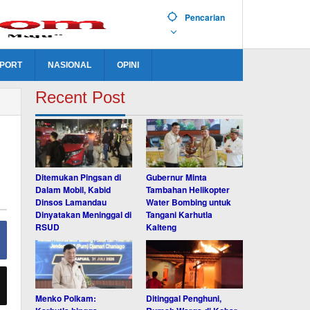
Pencarian
PORT
NASIONAL
OPINI
Recent Post
Ditemukan Pingsan di
Gubernur Minta
Dalam Mobil, Kabid
Tambahan Helikopter
Dinsos Lamandau
Water Bombing untuk
Dinyatakan Meninggal di
Tangani Karhutla
RSUD
Kalteng
Menko Polkam:
Ditinggal Penghuni,