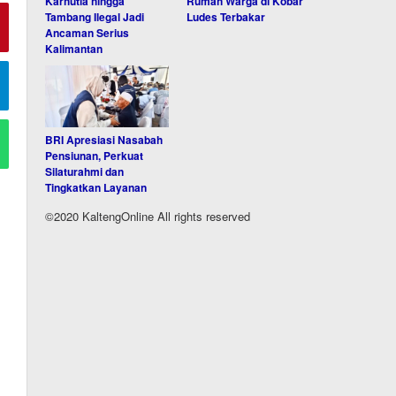
Karhutla hingga
Rumah Warga di Kobar
Tambang Ilegal Jadi
Ludes Terbakar
Ancaman Serius
Kalimantan
BRI Apresiasi Nasabah
Pensiunan, Perkuat
Silaturahmi dan
Tingkatkan Layanan
©2020 KaltengOnline All rights reserved