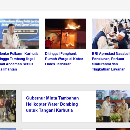
enko Polkam: Karhutla
Ditinggal Penghuni,
BRI Apresiasi Nasaba
ingga Tambang Ilegal
Rumah Warga di Kobar
Pensiunan, Perkuat
adi Ancaman Serius
Ludes Terbakar
Silaturahmi dan
alimantan
Tingkatkan Layanan
Gubernur Minta Tambahan
Helikopter Water Bombing
untuk Tangani Karhutla
Kalteng