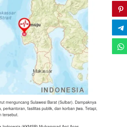
urut menguncang Sulawesi Barat (Sulbar). Dampaknya
erkantoran, fasilitas publik, dan korban jiwa. Tetapi,
 tersebut.
se-Indoneaia (KKMSB) Muhammad Asri Anas