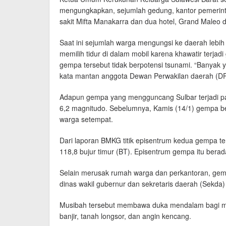
mengungkapkan, sejumlah gedung, kantor pemerinta
sakit Mifta Manakarra dan dua hotel, Grand Maleo 
Saat ini sejumlah warga mengungsi ke daerah lebih t
memilih tidur di dalam mobil karena khawatir terj
gempa tersebut tidak berpotensi tsunami. “Banyak
kata mantan anggota Dewan Perwakilan daerah (DPD)
Adapun gempa yang mengguncang Sulbar terjadi pad
6,2 magnitudo. Sebelumnya, Kamis (14/1) gempa 
warga setempat.
Dari laporan BMKG titik episentrum kedua gempa ters
118,8 bujur timur (BT). Episentrum gempa itu berada
Selain merusak rumah warga dan perkantoran, ge
dinas wakil gubernur dan sekretaris daerah (Sekda)
Musibah tersebut membawa duka mendalam bagi ma
banjir, tanah longsor, dan angin kencang.