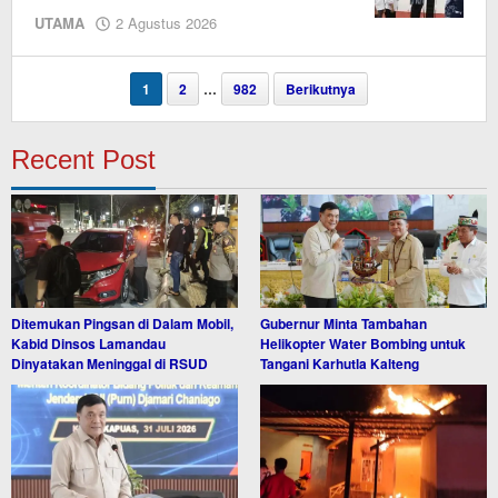
oleh
UTAMA
2 Agustus 2026
Editor
1
2
…
982
Berikutnya
Recent Post
Ditemukan Pingsan di Dalam Mobil,
Gubernur Minta Tambahan
Kabid Dinsos Lamandau
Helikopter Water Bombing untuk
Dinyatakan Meninggal di RSUD
Tangani Karhutla Kalteng