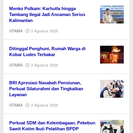
Menko Polkam: Karhutla hingga
Tambang Ilegal Jadi Ancaman Serius
Kalimantan
oleh
UTAMA
3 Agustus 2026
Editor
Ditinggal Penghuni, Rumah Warga di
Kobar Ludes Terbakar
oleh
UTAMA
3 Agustus 2026
Editor
BRI Apresiasi Nasabah Pensiunan,
Perkuat Silaturahmi dan Tingkatkan
Layanan
oleh
UTAMA
3 Agustus 2026
Editor
Perkuat SDM dan Kelembagaan, Pekebun
Sawit Kotim Ikuti Pelatihan BPDP