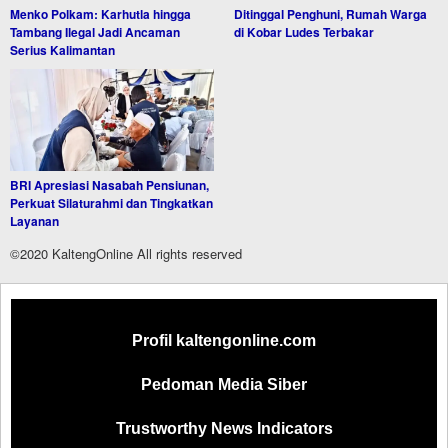
Menko Polkam: Karhutla hingga
Ditinggal Penghuni, Rumah Warga
Tambang Ilegal Jadi Ancaman
di Kobar Ludes Terbakar
Serius Kalimantan
BRI Apresiasi Nasabah Pensiunan,
Perkuat Silaturahmi dan Tingkatkan
Layanan
©2020 KaltengOnline All rights reserved
Profil kaltengonline.com
Pedoman Media Siber
Trustworthy News Indicators