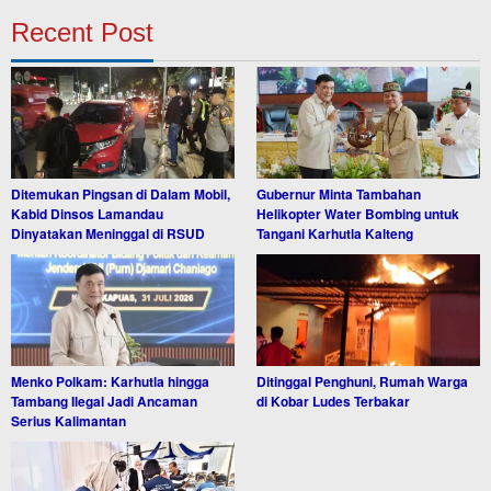
Recent Post
Ditemukan Pingsan di Dalam Mobil,
Gubernur Minta Tambahan
Kabid Dinsos Lamandau
Helikopter Water Bombing untuk
Dinyatakan Meninggal di RSUD
Tangani Karhutla Kalteng
Menko Polkam: Karhutla hingga
Ditinggal Penghuni, Rumah Warga
Tambang Ilegal Jadi Ancaman
di Kobar Ludes Terbakar
Serius Kalimantan