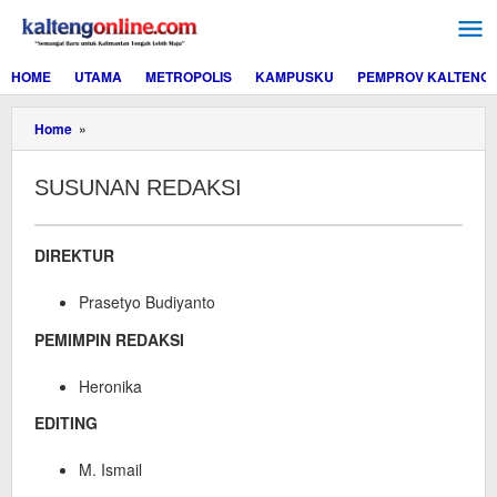
Lewati
ke
konten
HOME
UTAMA
METROPOLIS
KAMPUSKU
PEMPROV KALTENG
SUSUNAN
Home
»
REDAKSI
SUSUNAN REDAKSI
31
DIREKTUR
Juli
2024
Prasetyo Budiyanto
oleh
Editor
PEMIMPIN REDAKSI
Heronika
EDITING
M. Ismail