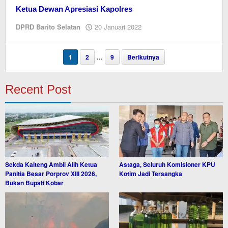
Ketua Dewan Apresiasi Kapolres
oleh
DPRD Barito Selatan
20 Januari 2022
EditorY
1
2
…
9
Berikutnya
Recent Post
Sekda Kalteng Ambil Alih Ketua
Astaga, Seluruh Komisioner KPU
Panitia Besar Porprov XIII 2026,
Kotim Jadi Tersangka
Bukan Bupati Kobar