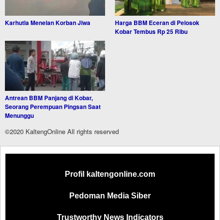
Karhutla Menelan Korban Jiwa
Harga BBM Eceran di Pelosok
Kobar Tembus Rp 25 Ribu
Antrean BBM Panjang di Kobar,
Seorang Perempuan Pingsan Saat
Menunggu
©2020 KaltengOnline All rights reserved
Profil kaltengonline.com
Pedoman Media Siber
Trustworthy News Indicators