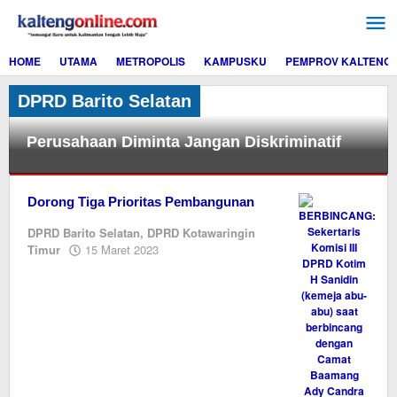
Lewati
ke
konten
HOME
UTAMA
METROPOLIS
KAMPUSKU
PEMPROV KALTENG
DPRD Barito Selatan
Perusahaan Diminta Jangan Diskriminatif
DPRD
Barito
Dorong Tiga Prioritas Pembangunan
Selatan
DPRD Barito Selatan
,
DPRD Kotawaringin
oleh
Timur
15 Maret 2023
16
M.A
Mei
2024
oleh
M.A