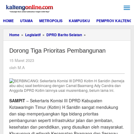
Lewati
ke
konten
HOME
UTAMA
METROPOLIS
KAMPUSKU
PEMPROV KALTENG
Dorong
Home
»
Legislatif
»
DPRD Barito Selatan
»
Tiga
Prioritas
Dorong Tiga Prioritas Pembangunan
Pembangunan
oleh
15 Maret 2023
M.A
oleh
M.A
SAMPIT
– Sekertaris Komisi III DPRD Kabupaten
Kotawaringin Timur (Kotim) H Sanidin sangat mendukung
dan siap memperjuangkan tiga bidang prioritas
pembangunan seperti infrastruktur jalan dan jembatan,
kesehatan dan pendidikan, yang diusulkan oleh masyarakat.
Khususnya di wilayah Kecamatan Baamang dan Seranau.