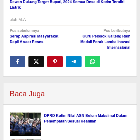
Dewan Dukung Target Bupati, 2024 Semua Desa di Kotim Teraliri
Listrik
oleh
M.A
Navigasi
Pos sebelumnya
Pos berikutnya
Serap Aspirasi Masyarakat
Guru Pelosok Kalteng Raih
pos
Dapil V saat Reses
Medali Perak Lomba Inovasi
Internasional
Baca Juga
DPRD Kotim Nilai ASN Belum Maksimal Dalam
Penempatan Sesuai Keahlian