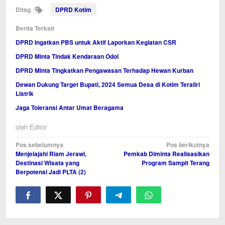
Ditag
DPRD Kotim
Berita Terkait
DPRD Ingatkan PBS untuk Aktif Laporkan Kegiatan CSR
DPRD Minta Tindak Kendaraan Odol
DPRD Minta Tingkatkan Pengawasan Terhadap Hewan Kurban
Dewan Dukung Target Bupati, 2024 Semua Desa di Kotim Teraliri
Listrik
Jaga Toleransi Antar Umat Beragama
oleh
Editor
Navigasi
Pos sebelumnya
Pos berikutnya
Menjelajahi Riam Jerawi,
Pemkab Diminta Realisasikan
pos
Destinasi Wisata yang
Program Sampit Terang
Berpotensi Jadi PLTA (2)