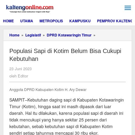
Lewati
ke
konten
HOME
UTAMA
METROPOLIS
KAMPUSKU
PEMPROV KALTENG
Populasi
Home
»
Legislatif
»
DPRD Kotawaringin Timur
»
Sapi
di
Populasi Sapi di Kotim Belum Bisa Cukupi
Kotim
Belum
Kebutuhan
Bisa
Cukupi
oleh
23 Juni 2023
Kebutuhan
Editor
oleh
Editor
Anggota DPRD Kabupaten Kotim H. Ary Dewar
SAMPIT–Kebutuhan daging sapi di Kabupaten Kotawaringin
Timur (Kotim), hingga saat ini masih dipasok dari luar
daerah. Hal itu dilakukan, karena populasi sapi di daerah ini
tidak mencukupi yang hanya sekitar 25 persen dari
kebutahan, sebab kebutuhan sapi di Kabupaten Kotim
sendiri setiap tahunnya mencapai 30 ribu ekor.