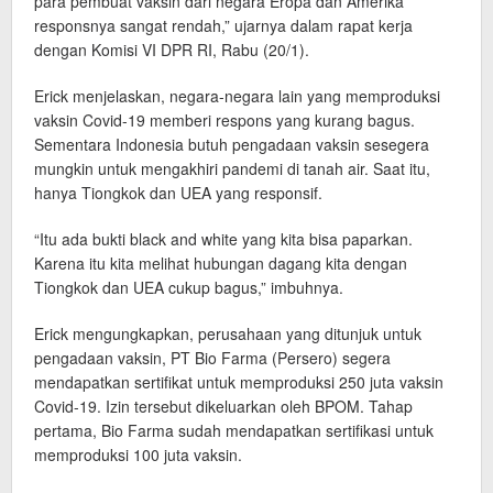
para pembuat vaksin dari negara Eropa dan Amerika
responsnya sangat rendah,” ujarnya dalam rapat kerja
dengan Komisi VI DPR RI, Rabu (20/1).
Erick menjelaskan, negara-negara lain yang memproduksi
vaksin Covid-19 memberi respons yang kurang bagus.
Sementara Indonesia butuh pengadaan vaksin sesegera
mungkin untuk mengakhiri pandemi di tanah air. Saat itu,
hanya Tiongkok dan UEA yang responsif.
“Itu ada bukti black and white yang kita bisa paparkan.
Karena itu kita melihat hubungan dagang kita dengan
Tiongkok dan UEA cukup bagus,” imbuhnya.
Erick mengungkapkan, perusahaan yang ditunjuk untuk
pengadaan vaksin, PT Bio Farma (Persero) segera
mendapatkan sertifikat untuk memproduksi 250 juta vaksin
Covid-19. Izin tersebut dikeluarkan oleh BPOM. Tahap
pertama, Bio Farma sudah mendapatkan sertifikasi untuk
memproduksi 100 juta vaksin.