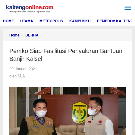
Lewati
ke
konten
HOME
UTAMA
METROPOLIS
KAMPUSKU
PEMPROV KALTENG
Pemko
Home
»
BERITA
»
Siap
Fasilitasi
Pemko Siap Fasilitasi Penyaluran Bantuan
Penyaluran
Bantuan
Banjir Kalsel
Banjir
Kalsel
oleh
22 Januari 2021
M.A
oleh
M.A