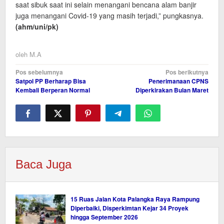
saat sibuk saat ini selain menangani bencana alam banjir
juga menangani Covid-19 yang masih terjadi,” pungkasnya.
(ahm/uni/pk)
oleh
M.A
Navigasi
Pos sebelumnya
Pos berikutnya
Satpol PP Berharap Bisa
Penerimanaan CPNS
pos
Kembali Berperan Normal
Diperkirakan Bulan Maret
Baca Juga
15 Ruas Jalan Kota Palangka Raya Rampung
Diperbaiki, Disperkimtan Kejar 34 Proyek
hingga September 2026