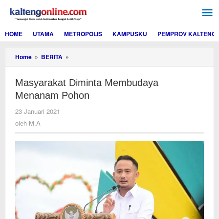
Lewati
ke
konten
HOME
UTAMA
METROPOLIS
KAMPUSKU
PEMPROV KALTENG
Masyarakat
Home
»
BERITA
»
Diminta
Membudaya
Masyarakat Diminta Membudaya
Menanam
Pohon
Menanam Pohon
oleh
23 Januari 2021
M.A
oleh
M.A