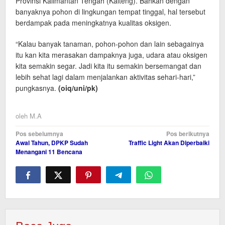
Provinsi Kalimantan Tengah (Kalteng). Bahkan dengan
banyaknya pohon di lingkungan tempat tinggal, hal tersebut
berdampak pada meningkatnya kualitas oksigen.
“Kalau banyak tanaman, pohon-pohon dan lain sebagainya
itu kan kita merasakan dampaknya juga, udara atau oksigen
kita semakin segar. Jadi kita itu semakin bersemangat dan
lebih sehat lagi dalam menjalankan aktivitas sehari-hari,”
pungkasnya.
(oiq/uni/pk)
oleh
M.A
Navigasi
Pos sebelumnya
Pos berikutnya
Awal Tahun, DPKP Sudah
Traffic Light Akan Diperbaiki
pos
Menangani 11 Bencana