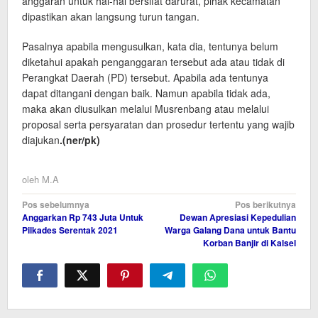
anggaran untuk hal-hal bersifat darurat, pihak kecamatan
dipastikan akan langsung turun tangan.
Pasalnya apabila mengusulkan, kata dia, tentunya belum
diketahui apakah penganggaran tersebut ada atau tidak di
Perangkat Daerah (PD) tersebut. Apabila ada tentunya
dapat ditangani dengan baik. Namun apabila tidak ada,
maka akan diusulkan melalui Musrenbang atau melalui
proposal serta persyaratan dan prosedur tertentu yang wajib
diajukan
.(ner
/pk
)
oleh
M.A
Navigasi
Pos sebelumnya
Pos berikutnya
Anggarkan Rp 743 Juta Untuk
Dewan Apresiasi Kepedulian
pos
Pilkades Serentak 2021
Warga Galang Dana untuk Bantu
Korban Banjir di Kalsel