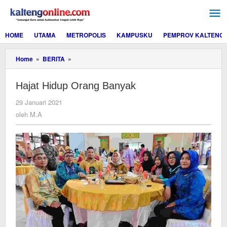
Lewati
ke
konten
HOME
UTAMA
METROPOLIS
KAMPUSKU
PEMPROV KALTENG
Hajat
Home
»
BERITA
»
Hidup
Orang
Hajat Hidup Orang Banyak
Banyak
oleh
29 Januari 2021
M.A
oleh
M.A