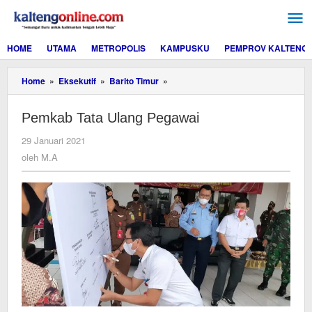
Lewati
ke
konten
HOME
UTAMA
METROPOLIS
KAMPUSKU
PEMPROV KALTENG
Pemkab
Home
»
Eksekutif
»
Barito Timur
»
Tata
Ulang
Pemkab Tata Ulang Pegawai
Pegawai
oleh
29 Januari 2021
M.A
oleh
M.A