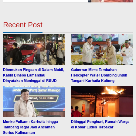
Recent Post
Ditemukan Pingsan di Dalam Mobil,
Gubernur Minta Tambahan
Kabid Dinsos Lamandau
Helikopter Water Bombing untuk
Dinyatakan Meninggal di RSUD
Tangani Karhutla Kalteng
Menko Polkam: Karhutla hingga
Ditinggal Penghuni, Rumah Warga
Tambang Ilegal Jadi Ancaman
di Kobar Ludes Terbakar
Serius Kalimantan