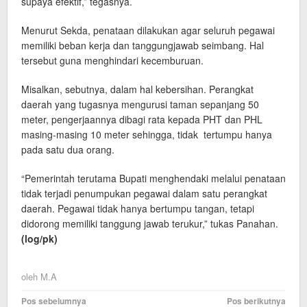
supaya efektif,” tegasnya.
Menurut Sekda, penataan dilakukan agar seluruh pegawai
memiliki beban kerja dan tanggungjawab seimbang. Hal
tersebut guna menghindari kecemburuan.
Misalkan, sebutnya, dalam hal kebersihan. Perangkat
daerah yang tugasnya mengurusi taman sepanjang 50
meter, pengerjaannya dibagi rata kepada PHT dan PHL
masing-masing 10 meter sehingga, tidak tertumpu hanya
pada satu dua orang.
“Pemerintah terutama Bupati menghendaki melalui penataan
tidak terjadi penumpukan pegawai dalam satu perangkat
daerah. Pegawai tidak hanya bertumpu tangan, tetapi
didorong memiliki tanggung jawab terukur,” tukas Panahan.
(log
/pk
)
oleh
M.A
Navigasi
Pos sebelumnya
Pos berikutnya