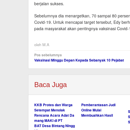
berjalan sukses.
Sebelumnya dia menargetkan, 70 sampai 80 persen
Covid-19. Untuk mencapai target tersebut, Edy ber
pada masyarakat akan pentingnya vaksinasi Covid-
oleh
M.A
Navigasi
Pos sebelumnya
Vaksinasi Minggu Depan Kepada Sebanyak 10 Pejabat
pos
Baca Juga
KKB Protes dan Warga
Pemberantasan Judi
Setempat Menolak
Online Mulai
S
Rencana Acara Adat Da
Membuahkan Hasil
S
mang MAKI di PT
BAT Desa Bintang Ningg