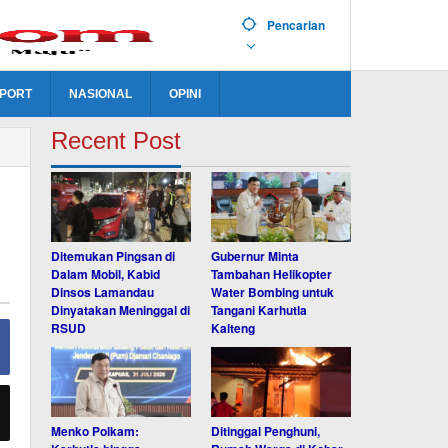
Pencarian
PORT
NASIONAL
OPINI
Recent Post
Ditemukan Pingsan di
Gubernur Minta
Dalam Mobil, Kabid
Tambahan Helikopter
Dinsos Lamandau
Water Bombing untuk
Dinyatakan Meninggal di
Tangani Karhutla
RSUD
Kalteng
Menko Polkam:
Ditinggal Penghuni,