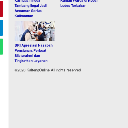
Karhutla hingga
Rumah Warga di Kobar
Tambang Ilegal Jadi
Ludes Terbakar
Ancaman Serius
Kalimantan
BRI Apresiasi Nasabah
Pensiunan, Perkuat
Silaturahmi dan
Tingkatkan Layanan
©2020 KaltengOnline All rights reserved