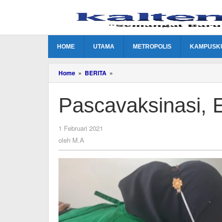
Lewati
ke
konten
HOME
UTAMA
METROPOLIS
KAMPUSK
Pascavaksinasi,
Home
»
BERITA
»
Edy
Merasa
Pascavaksinasi,
Nyaman
oleh
1 Februari 2021
M.A
oleh
M.A