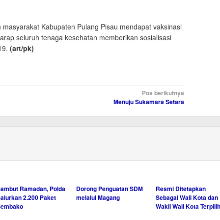
 masyarakat Kabupaten Pulang Pisau mendapat vaksinasi
harap seluruh tenaga kesehatan memberikan sosialisasi
19.
(art
/pk
)
Pos berikutnya
Menuju Sukamara Setara
ambut Ramadan, Polda
Dorong Penguatan SDM
Resmi Ditetapkan
alurkan 2.200 Paket
melalui Magang
Sebagai Wali Kota dan
Sembako
Wakil Wali Kota Terpili