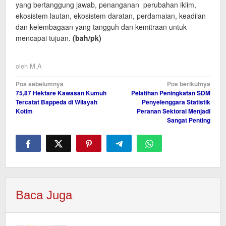
yang bertanggung jawab, penanganan perubahan iklim,
ekosistem lautan, ekosistem daratan, perdamaian, keadilan
dan kelembagaan yang tangguh dan kemitraan untuk
mencapai tujuan.
(bah
/pk
)
oleh
M.A
Navigasi
Pos sebelumnya
Pos berikutnya
75,87 Hektare Kawasan Kumuh
Pelatihan Peningkatan SDM
pos
Tercatat Bappeda di Wilayah
Penyelenggara Statistik
Kotim
Peranan Sektoral Menjadi
Sangat Penting
Baca Juga