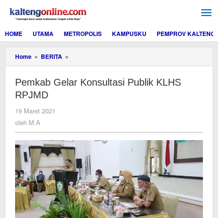
Lewati
ke
konten
HOME
UTAMA
METROPOLIS
KAMPUSKU
PEMPROV KALTENG
Pemkab
Home
»
BERITA
»
Gelar
Konsultasi
Pemkab Gelar Konsultasi Publik KLHS
Publik
KLHS
RPJMD
RPJMD
oleh
19 Maret 2021
M.A
oleh
M.A