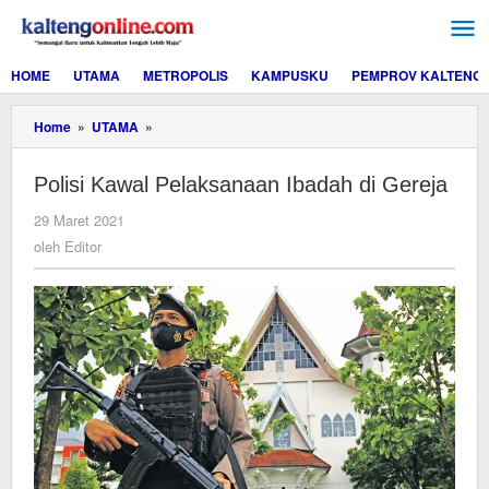
Lewati
ke
konten
HOME
UTAMA
METROPOLIS
KAMPUSKU
PEMPROV KALTENG
Polisi
Home
»
UTAMA
»
Kawal
Pelaksanaan
Polisi Kawal Pelaksanaan Ibadah di Gereja
Ibadah
di
oleh
29 Maret 2021
Gereja
Editor
oleh
Editor