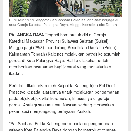
PENGAMANAN: Anggota Sat Sabhara Polda Kalteng saat berjaga di
area Gereja Katedral Palangka Raya, Minggu kemarin. (foto: Denar)
PALANGKA RAYA
-Tragedi bom bunuh diri di Gereja
Katedral Makassar, Provinsi Sulawesi Selatan (Sulsel),
Minggu pagi (28/3) mendorong Kepolisian Daerah (Polda)
Kalimantan Tengah (Kalteng) melakukan patroli ke sejumlah
gereja di Kota Palangka Raya. Hal itu dilakukan untuk
memberikan rasa aman bagi jemaat yang menjalankan
ibadah.
Perintah dikeluarkan oleh Kalpolda Kalteng Irjen Pol Dedi
Prasetyo kepada jajarannya untuk melakukan pengamanan
pada objek-objek vital keramaian, khususnya di gereja-
gereja. Apalagi saat ini umat Nasrani sedang merayakan
pekan suci menyongsong perayaan Paskah.
“Sat Sabhara Polda Kalteng mem-back up pengamanan
wilayah Kota Palangka Raya dengan berpatroli ke tempat-