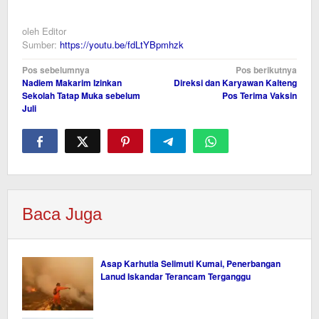
oleh
Editor
Sumber:
https://youtu.be/fdLtYBpmhzk
Navigasi
Pos sebelumnya
Pos berikutnya
Nadiem Makarim Izinkan
Direksi dan Karyawan Kalteng
pos
Sekolah Tatap Muka sebelum
Pos Terima Vaksin
Juli
Baca Juga
Asap Karhutla Selimuti Kumai, Penerbangan
Lanud Iskandar Terancam Terganggu