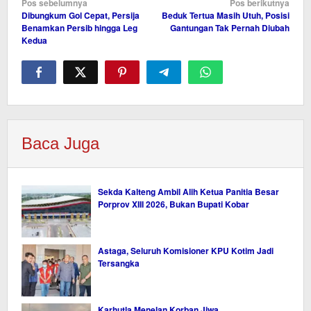
Navigasi
Pos sebelumnya
Pos berikutnya
Dibungkum Gol Cepat, Persija
Beduk Tertua Masih Utuh, Posisi
pos
Benamkan Persib hingga Leg
Gantungan Tak Pernah Diubah
Kedua
Baca Juga
Sekda Kalteng Ambil Alih Ketua Panitia Besar
Porprov XIII 2026, Bukan Bupati Kobar
Astaga, Seluruh Komisioner KPU Kotim Jadi
Tersangka
Karhutla Menelan Korban Jiwa