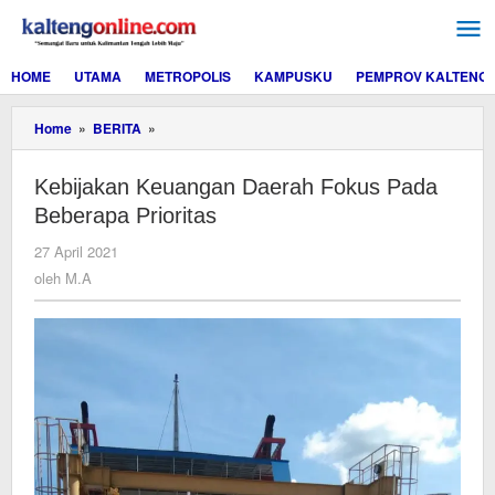
Lewati
ke
konten
HOME
UTAMA
METROPOLIS
KAMPUSKU
PEMPROV KALTENG
Kebijakan
Home
»
BERITA
»
Keuangan
Daerah
Kebijakan Keuangan Daerah Fokus Pada
Fokus
Pada
Beberapa Prioritas
Beberapa
Prioritas
oleh
27 April 2021
M.A
oleh
M.A