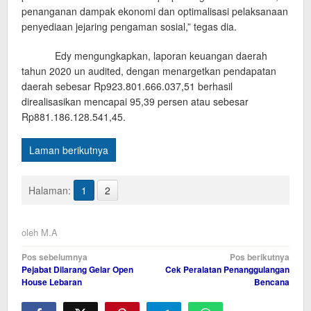
penanganan dampak ekonomi dan optimalisasi pelaksanaan
penyediaan jejaring pengaman sosial,” tegas dia.
Edy mengungkapkan, laporan keuangan daerah
tahun 2020 un audited, dengan menargetkan pendapatan
daerah sebesar Rp923.801.666.037,51 berhasil
direalisasikan mencapai 95,39 persen atau sebesar
Rp881.186.128.541,45.
Laman berikutnya
Halaman:
1
2
oleh
M.A
Navigasi
Pos sebelumnya
Pos berikutnya
Pejabat Dilarang Gelar Open
Cek Peralatan Penanggulangan
pos
House Lebaran
Bencana