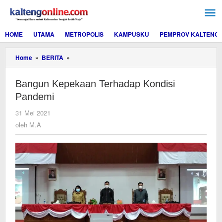
Lewati
ke
konten
HOME
UTAMA
METROPOLIS
KAMPUSKU
PEMPROV KALTENG
Bangun
Home
»
BERITA
»
Kepekaan
Terhadap
Bangun Kepekaan Terhadap Kondisi
Kondisi
Pandemi
Pandemi
oleh
31 Mei 2021
M.A
oleh
M.A