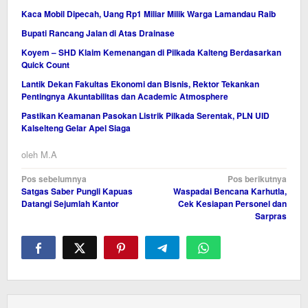
Kaca Mobil Dipecah, Uang Rp1 Miliar Milik Warga Lamandau Raib
Bupati Rancang Jalan di Atas Drainase
Koyem – SHD Klaim Kemenangan di Pilkada Kalteng Berdasarkan
Quick Count
Lantik Dekan Fakultas Ekonomi dan Bisnis, Rektor Tekankan
Pentingnya Akuntabilitas dan Academic Atmosphere
Pastikan Keamanan Pasokan Listrik Pilkada Serentak, PLN UID
Kalselteng Gelar Apel Siaga
oleh
M.A
Navigasi
Pos sebelumnya
Pos berikutnya
Satgas Saber Pungli Kapuas
Waspadai Bencana Karhutla,
pos
Datangi Sejumlah Kantor
Cek Kesiapan Personel dan
Sarpras