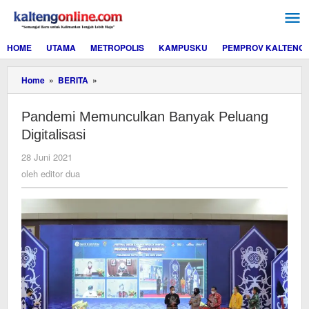
Lewati
ke
konten
HOME
UTAMA
METROPOLIS
KAMPUSKU
PEMPROV KALTENG
Pandemi
Home
»
BERITA
»
Memunculkan
Banyak
Pandemi Memunculkan Banyak Peluang
Peluang
Digitalisasi
Digitalisasi
oleh
28 Juni 2021
editor
oleh
editor dua
dua