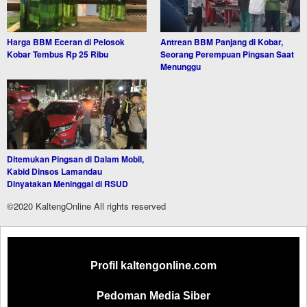
Harga BBM Eceran di Pelosok
Antrean BBM Panjang di Kobar,
Kobar Tembus Rp 25 Ribu
Seorang Perempuan Pingsan Saat
Menunggu
Ditemukan Pingsan di Dalam Mobil,
Kabid Dinsos Lamandau
Dinyatakan Meninggal di RSUD
©2020 KaltengOnline All rights reserved
Profil kaltengonline.com
Pedoman Media Siber