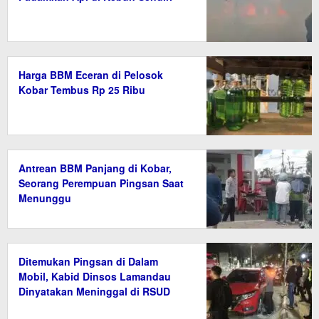
Harga BBM Eceran di Pelosok
Kobar Tembus Rp 25 Ribu
Antrean BBM Panjang di Kobar,
Seorang Perempuan Pingsan Saat
Menunggu
Ditemukan Pingsan di Dalam
Mobil, Kabid Dinsos Lamandau
Dinyatakan Meninggal di RSUD