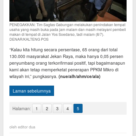
PENEGAKKAN: Tim Sagtas Gabungan melakukan penindakan tempat
usaha yang masih buka pada jam malam dan masih melayani pembeli
makan di tempat di Jalan Yos Soedarso, tadi malam (8/7).
DENAR/KALTENG POS
“Kalau kita hitung secara persentase, 65 orang dari total
130.000 masyarakat Jekan Raya, maka hanya 0,05 persen
penyumbang orang terkonfirmasi positif, tapi bagaimanapun
kami akan tetap memperketat penerapan PPKM Mikro di
wilayah ini,” pungkasnya.
(nue/alh/ahm/ce/ala)
Laman sebelumnya
Halaman:
1
2
3
4
5
oleh
editor dua