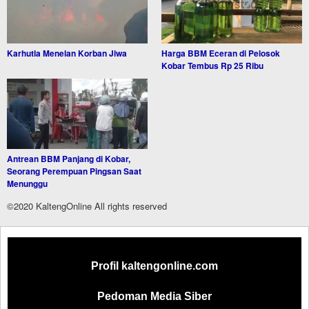
Karhutla Menelan Korban Jiwa
Harga BBM Eceran di Pelosok
Kobar Tembus Rp 25 Ribu
Antrean BBM Panjang di Kobar,
Seorang Perempuan Pingsan Saat
Menunggu
©2020 KaltengOnline All rights reserved
Profil kaltengonline.com
Pedoman Media Siber