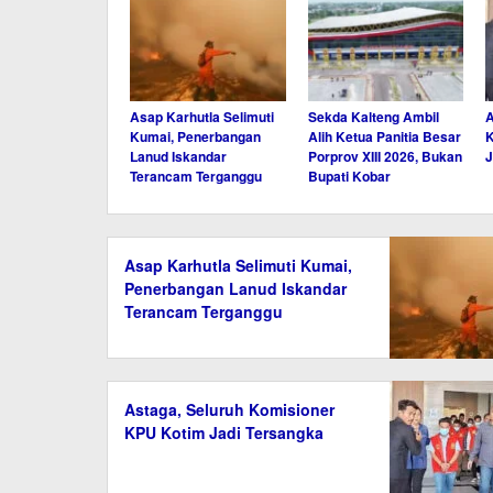
Asap Karhutla Selimuti
Sekda Kalteng Ambil
A
Kumai, Penerbangan
Alih Ketua Panitia Besar
K
Lanud Iskandar
Porprov XIII 2026, Bukan
J
Terancam Terganggu
Bupati Kobar
Asap Karhutla Selimuti Kumai,
Penerbangan Lanud Iskandar
Terancam Terganggu
Astaga, Seluruh Komisioner
KPU Kotim Jadi Tersangka