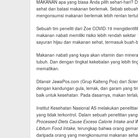
MAKANAN apa yang biasa Anda pilih sehari-hari? D
sehat dan batasi makanan berlemak. Sebab sebuah
mengonsumsi makanan berlemak lebih rentan tertul
Sebuah tim peneliti dari Zoe COVID-19 mengidenti
makanan nabati memiliki risiko lebih rendah sekitar 
sayuran hijau dan makanan sehat, termasuk buah-
Makanan nabati yang kaya akan vitamin dan miner
tubuh. Dan dengan tingkat kekebalan yang lebih tin
mematikan.
Dilansir JawaPos.com (Grup Kalteng Pos) dari
Scie
dengan kandungan gula, lemak, dan garam yang ting
baik untuk kesehatan. Pada dasarnya, makan terl
Institut Kesehatan Nasional AS melakukan penelit
yang tidak terkontrol. Dalam sebuah penelitian yang
Processed Diets Cause Excess Calorie Intake and We
Libitum Food Intake,
terungkap bahwa orang gemar 
daripada orang yang mengkonsumsi makanan seha