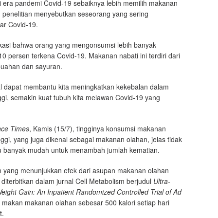
i era pandemi Covid-19 sebaiknya lebih memilih makanan
 penelitian menyebutkan seseorang yang sering
ar Covid-19.
fikasi bahwa orang yang mengonsumsi lebih banyak
10 persen terkena Covid-19. Makanan nabati ini terdiri dari
buahan dan sayuran.
al dapat membantu kita meningkatkan kekebalan dalam
ggi, semakin kuat tubuh kita melawan Covid-19 yang
nce Times
, Kamis (15/7), tingginya konsumsi makanan
gi, yang juga dikenal sebagai makanan olahan, jelas tidak
alu banyak mudah untuk menambah jumlah kematian.
ian yang menunjukkan efek dari asupan makanan olahan
 diterbitkan dalam jurnal Cell Metabolism berjudul
Ultra-
ight Gain: An Inpatient Randomized Controlled Trial of Ad
makan makanan olahan sebesar 500 kalori setiap hari
t.