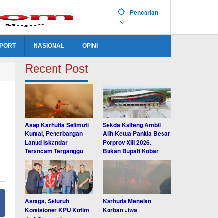
Pencarian
PORT
NASIONAL
OPINI
Recent Post
Asap Karhutla Selimuti
Sekda Kalteng Ambil
Kumai, Penerbangan
Alih Ketua Panitia Besar
Lanud Iskandar
Porprov XIII 2026,
Terancam Terganggu
Bukan Bupati Kobar
Astaga, Seluruh
Karhutla Menelan
Komisioner KPU Kotim
Korban Jiwa