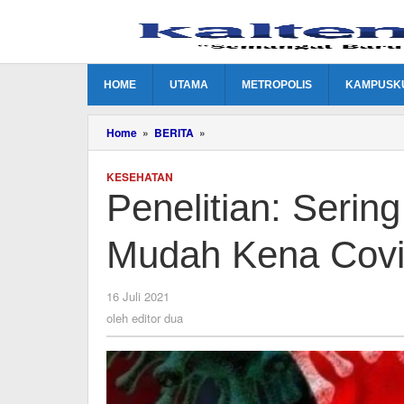
Lewati
ke
konten
HOME
UTAMA
METROPOLIS
KAMPUSK
Penelitian:
Home
»
BERITA
»
Sering
Makan
KESEHATAN
Berlemak
Penelitian: Seri
Lebih
Mudah
Kena
Mudah Kena Covi
Covid-
19
oleh
16 Juli 2021
editor
oleh
editor dua
dua