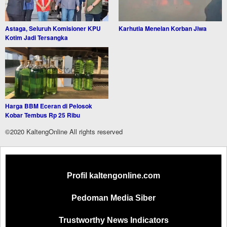
Astaga, Seluruh Komisioner KPU
Karhutla Menelan Korban Jiwa
Kotim Jadi Tersangka
Harga BBM Eceran di Pelosok
Kobar Tembus Rp 25 Ribu
©2020 KaltengOnline All rights reserved
Profil kaltengonline.com
Pedoman Media Siber
Trustworthy News Indicators