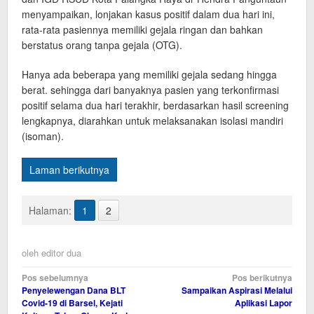
menyampaikan, lonjakan kasus positif dalam dua hari ini,
rata-rata pasiennya memiliki gejala ringan dan bahkan
berstatus orang tanpa gejala (OTG).
Hanya ada beberapa yang memiliki gejala sedang hingga
berat. sehingga dari banyaknya pasien yang terkonfirmasi
positif selama dua hari terakhir, berdasarkan hasil screening
lengkapnya, diarahkan untuk melaksanakan isolasi mandiri
(isoman).
Laman berikutnya
Halaman:
1
2
oleh
editor dua
Navigasi
Pos sebelumnya
Pos berikutnya
Penyelewengan Dana BLT
Sampaikan Aspirasi Melalui
pos
Covid-19 di Barsel, Kejati
Aplikasi Lapor