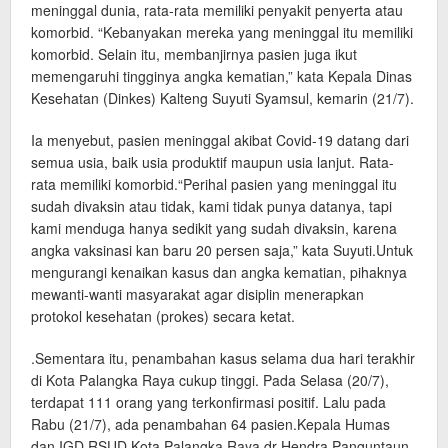
meninggal dunia, rata-rata memiliki penyakit penyerta atau
komorbid. “Kebanyakan mereka yang meninggal itu memiliki
komorbid. Selain itu, membanjirnya pasien juga ikut
memengaruhi tingginya angka kematian,” kata Kepala Dinas
Kesehatan (Dinkes) Kalteng Suyuti Syamsul, kemarin (21/7).
Ia menyebut, pasien meninggal akibat Covid-19 datang dari
semua usia, baik usia produktif maupun usia lanjut. Rata-
rata memiliki komorbid.“Perihal pasien yang meninggal itu
sudah divaksin atau tidak, kami tidak punya datanya, tapi
kami menduga hanya sedikit yang sudah divaksin, karena
angka vaksinasi kan baru 20 persen saja,” kata Suyuti.Untuk
mengurangi kenaikan kasus dan angka kematian, pihaknya
mewanti-wanti masyarakat agar disiplin menerapkan
protokol kesehatan (prokes) secara ketat.
.Sementara itu, penambahan kasus selama dua hari terakhir
di Kota Palangka Raya cukup tinggi. Pada Selasa (20/7),
terdapat 111 orang yang terkonfirmasi positif. Lalu pada
Rabu (21/7), ada penambahan 64 pasien.Kepala Humas
dan IGD RSUD Kota Palangka Raya dr Hendra Panguntaun