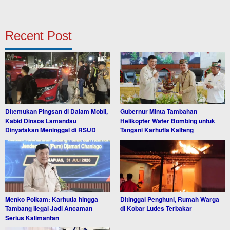
Recent Post
Ditemukan Pingsan di Dalam Mobil,
Gubernur Minta Tambahan
Kabid Dinsos Lamandau
Helikopter Water Bombing untuk
Dinyatakan Meninggal di RSUD
Tangani Karhutla Kalteng
Menko Polkam: Karhutla hingga
Ditinggal Penghuni, Rumah Warga
Tambang Ilegal Jadi Ancaman
di Kobar Ludes Terbakar
Serius Kalimantan