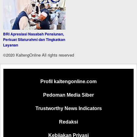
BRI Apresiasi Nasabah Pensiunan,
Perkuat Silaturahmi dan Tingkatkan
Layanan
©2020 KaltengOnline All rights reserved
Profil kaltengonline.com
Pedoman Media Siber
Trustworthy News Indicators
Redaksi
Kebijakan Privasi