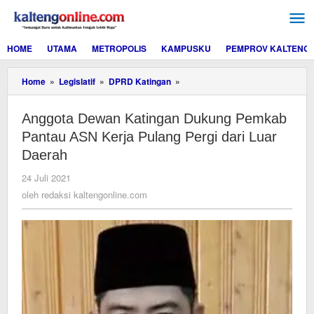
Lewati
ke
konten
HOME
UTAMA
METROPOLIS
KAMPUSKU
PEMPROV KALTENG
Anggota
Home
»
Legislatif
»
DPRD Katingan
»
Dewan
Katingan
Anggota Dewan Katingan Dukung Pemkab
Dukung
Pemkab
Pantau ASN Kerja Pulang Pergi dari Luar
Pantau
Daerah
ASN
Kerja
oleh
24 Juli 2021
Pulang
redaksi
oleh
redaksi kaltengonline.com
Pergi
kaltengonline.com
dari
Luar
Daerah