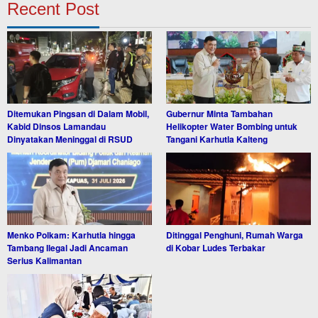
Recent Post
Ditemukan Pingsan di Dalam Mobil,
Gubernur Minta Tambahan
Kabid Dinsos Lamandau
Helikopter Water Bombing untuk
Dinyatakan Meninggal di RSUD
Tangani Karhutla Kalteng
Menko Polkam: Karhutla hingga
Ditinggal Penghuni, Rumah Warga
Tambang Ilegal Jadi Ancaman
di Kobar Ludes Terbakar
Serius Kalimantan