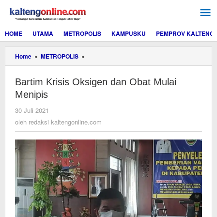
Lewati
ke
konten
HOME
UTAMA
METROPOLIS
KAMPUSKU
PEMPROV KALTENG
Bartim
Home
»
METROPOLIS
»
Krisis
Oksigen
Bartim Krisis Oksigen dan Obat Mulai
dan
Obat
Menipis
Mulai
Menipis
oleh
30 Juli 2021
redaksi
oleh
redaksi kaltengonline.com
kaltengonline.com