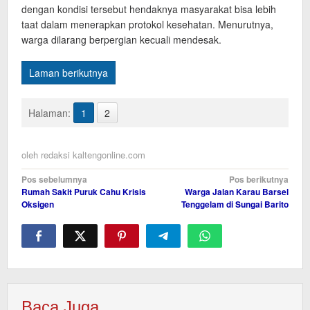
dengan kondisi tersebut hendaknya masyarakat bisa lebih
taat dalam menerapkan protokol kesehatan. Menurutnya,
warga dilarang berpergian kecuali mendesak.
Laman berikutnya
Halaman:
1
2
oleh
redaksi kaltengonline.com
Navigasi
Pos sebelumnya
Pos berikutnya
Rumah Sakit Puruk Cahu Krisis
Warga Jalan Karau Barsel
pos
Oksigen
Tenggelam di Sungai Barito
Baca Juga