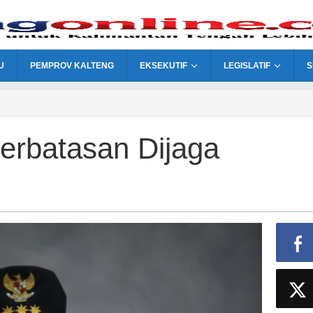
U
PEMPROV KALTENG
EKSEKUTIF
LEGISLATIF
S
erbatasan Dijaga