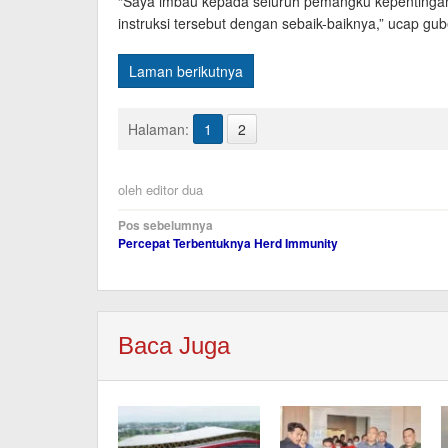
“Saya imbau kepada seluruh pemangku kepentingan
instruksi tersebut dengan sebaik-baiknya,” ucap gub
Laman berikutnya
Halaman:
1
2
oleh
editor dua
Navigasi
Pos sebelumnya
Percepat Terbentuknya Herd Immunity
pos
Baca Juga