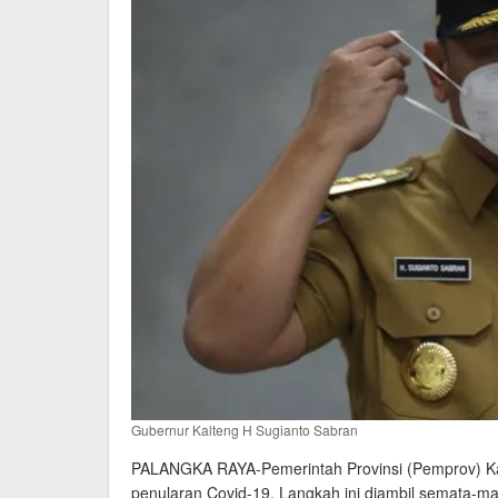
Gubernur Kalteng H Sugianto Sabran
PALANGKA RAYA-Pemerintah Provinsi (Pemprov) Kal
penularan Covid-19. Langkah ini diambil semata-