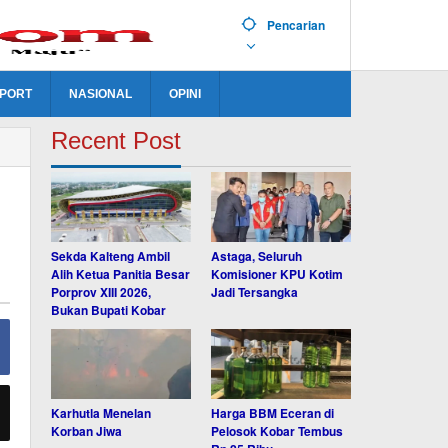
Pencarian
PORT
NASIONAL
OPINI
Recent Post
Sekda Kalteng Ambil
Astaga, Seluruh
Alih Ketua Panitia Besar
Komisioner KPU Kotim
Porprov XIII 2026,
Jadi Tersangka
Bukan Bupati Kobar
Karhutla Menelan
Harga BBM Eceran di
Korban Jiwa
Pelosok Kobar Tembus