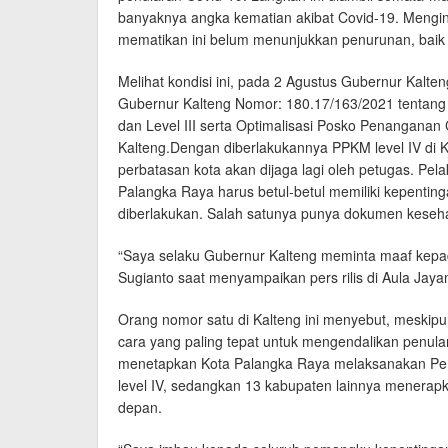
banyaknya angka kematian akibat Covid-19. Mengi
mematikan ini belum menunjukkan penurunan, baik i
Melihat kondisi ini, pada 2 Agustus Gubernur Kalte
Gubernur Kalteng Nomor: 180.17/163/2021 tentang
dan Level III serta Optimalisasi Posko Penanganan
Kalteng.Dengan diberlakukannya PPKM level IV di 
perbatasan kota akan dijaga lagi oleh petugas. Pel
Palangka Raya harus betul-betul memiliki kepenti
diberlakukan. Salah satunya punya dokumen keseha
“Saya selaku Gubernur Kalteng meminta maaf kepad
Sugianto saat menyampaikan pers rilis di Aula Jaya
Orang nomor satu di Kalteng ini menyebut, meskipun
cara yang paling tepat untuk mengendalikan penular
menetapkan Kota Palangka Raya melaksanakan Pe
level IV, sedangkan 13 kabupaten lainnya menerap
depan.