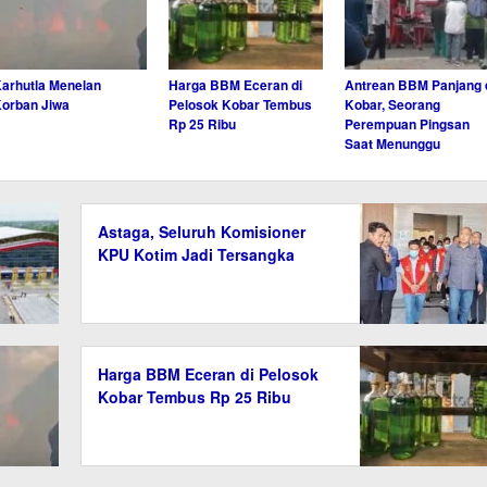
arhutla Menelan
Harga BBM Eceran di
Antrean BBM Panjang 
orban Jiwa
Pelosok Kobar Tembus
Kobar, Seorang
Rp 25 Ribu
Perempuan Pingsan
Saat Menunggu
Astaga, Seluruh Komisioner
KPU Kotim Jadi Tersangka
Harga BBM Eceran di Pelosok
Kobar Tembus Rp 25 Ribu