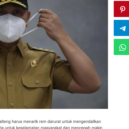
teng harus menarik rem darurat untuk mengendalikan
mata untuk keselamatan masyarakat dan mencegah makin