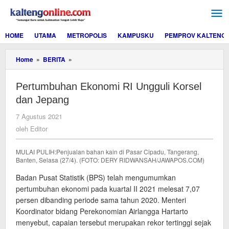
Lewati
ke
konten
HOME
UTAMA
METROPOLIS
KAMPUSKU
PEMPROV KALTENG
Pertumbuhan
Home
»
BERITA
»
Ekonomi
RI
Pertumbuhan Ekonomi RI Ungguli Korsel
Ungguli
Korsel
dan Jepang
dan
Jepang
oleh
7 Agustus 2021
Editor
oleh
Editor
MULAI PULIH:Penjualan bahan kain di Pasar Cipadu, Tangerang,
Banten, Selasa (27/4). (FOTO: DERY RIDWANSAH/JAWAPOS.COM)
Badan Pusat Statistik (BPS) telah mengumumkan
pertumbuhan ekonomi pada kuartal II 2021 melesat 7,07
persen dibanding periode sama tahun 2020. Menteri
Koordinator bidang Perekonomian Airlangga Hartarto
menyebut, capaian tersebut merupakan rekor tertinggi sejak