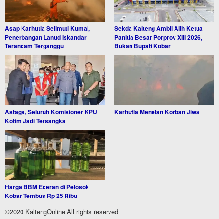
Asap Karhutla Selimuti Kumai,
Sekda Kalteng Ambil Alih Ketua
Penerbangan Lanud Iskandar
Panitia Besar Porprov XIII 2026,
Terancam Terganggu
Bukan Bupati Kobar
Astaga, Seluruh Komisioner KPU
Karhutla Menelan Korban Jiwa
Kotim Jadi Tersangka
Harga BBM Eceran di Pelosok
Kobar Tembus Rp 25 Ribu
©2020 KaltengOnline All rights reserved