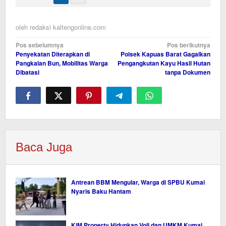
oleh
redaksi kaltengonline.com
Navigasi
Pos sebelumnya
Pos berikutnya
Penyekatan Diterapkan di
Polsek Kapuas Barat Gagalkan
pos
Pangkalan Bun, Mobilitas Warga
Pengangkutan Kayu Hasil Hutan
Dibatasi
tanpa Dokumen
Baca Juga
Antrean BBM Mengular, Warga di SPBU Kumai
Nyaris Baku Hantam
KiM Property Hidupkan Voli dan UMKM Kumai