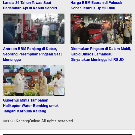
Lansia 86 Tahun Tewas Saat
Harga BBM Eceran di Pelosok
Padamkan Api di Kebun Sendiri
Kobar Tembus Rp 25 Ribu
Antrean BBM Panjang di Kobar,
Ditemukan Pingsan di Dalam Mobil,
Seorang Perempuan Pingsan Saat
Kabid Dinsos Lamandau
Menunggu
Dinyatakan Meninggal di RSUD
Gubernur Minta Tambahan
Helikopter Water Bombing untuk
Tangani Karhutla Kalteng
©2020 KaltengOnline All rights reserved