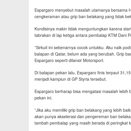
Espargaro menyebut masalah utamanya bersama H
cengkeraman atau grip ban belakang yang tidak be
Kondisinya makin tidak menguntungkan karena start
tabrakan di lap ketiga antara pembalap KTM Dani P
”Sirkuit ini sebenarnya cocok untukku. Aku naik pod
balapan di Qatar, belum ada yang berubah. Grip b
Espargaro seperti dilansir Motorsport.
Di balapan pekan lalu, Espargaro finis terpaut 31,
menjadi kampiun di GP Styria tersebut.
Espargaro berharap bisa mengatasi masalah lebih bai
pekan ini.
”Jika aku memiliki grip ban belakang yang lebih baik,
akan punya akselerasi dan pengereman ban belakang
tambah pembalap yang masih berada di peringkat ke