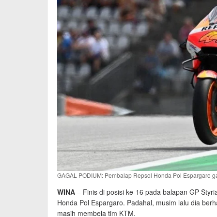
GAGAL PODIUM: Pembalap Repsol Honda Pol Espargaro gaga
WINA
– Finis di posisi ke-16 pada balapan GP Sty
Honda Pol Espargaro. Padahal, musim lalu dia berhas
masih membela tim KTM.