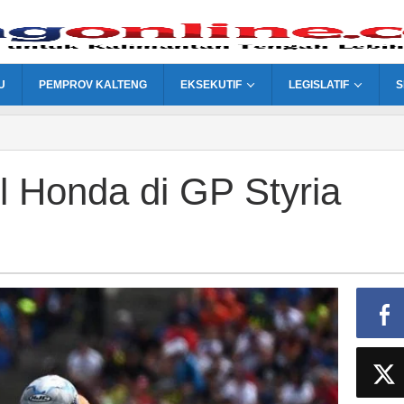
U
PEMPROV KALTENG
EKSEKUTIF
LEGISLATIF
S
 Honda di GP Styria