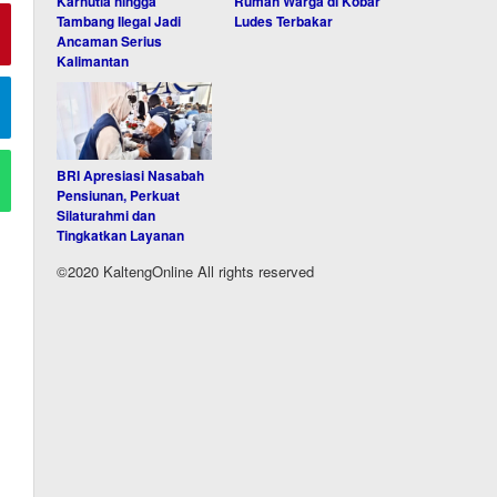
Karhutla hingga
Rumah Warga di Kobar
Tambang Ilegal Jadi
Ludes Terbakar
Ancaman Serius
Kalimantan
BRI Apresiasi Nasabah
Pensiunan, Perkuat
Silaturahmi dan
Tingkatkan Layanan
©2020 KaltengOnline All rights reserved