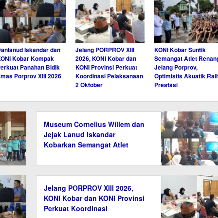
anlanud Iskandar dan
Jelang PORPROV XIII
KONI Kobar Suntik
KONI Kobar Kompak
2026, KONI Kobar dan
Semangat Atlet Renan
erkuat Panahan Bidik
KONI Provinsi Perkuat
Jelang Porprov,
mas Porprov XIII 2026
Koordinasi Pelaksanaan
Optimistis Akuatik Rai
2 Oktober
Prestasi
Museum Cornelius Willem dan
Jejak Lanud Iskandar
Kobarkan Semangat Atlet
Panahan Kobar
Jelang PORPROV XIII 2026,
KONI Kobar dan KONI Provinsi
Perkuat Koordinasi