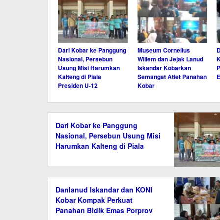
Dari Kobar ke Panggung
Museum Cornelius
D
Nasional, Persebun
Willem dan Jejak Lanud
Usung Misi Harumkan
Iskandar Kobarkan
P
Kalteng di Piala
Semangat Atlet Panahan
E
Presiden U-12
Kobar
Dari Kobar ke Panggung
Nasional, Persebun Usung Misi
Harumkan Kalteng di Piala
Presiden U-12
Danlanud Iskandar dan KONI
Kobar Kompak Perkuat
Panahan Bidik Emas Porprov