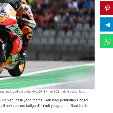
l naik podium pada MotoGP Styrian 2021, akhir pekan lalu.
ria menjadi hasil yang memalukan bagi pembalap Repsol
il naik podium ketiga di sirkuit yang sama. Saat itu dia