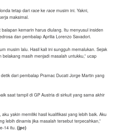
onda tetap dari
race
ke
race
musim ini. Yakni,
kerja maksimal.
 balapan kemarin harus diulang. Itu menyusul insiden
edrosa dan pembalap Aprilia Lorenzo Savadori.
ium musim lalu. Hasil kali ini sungguh memalukan. Sejak
an belakang masih menjadi masalah untukku,” ucap
15 detik dari pembalap Pramac Ducati Jorge Martin yang
k saat tampil di GP Austria di sirkuit yang sama akhir
 aku yakin memiliki hasil kualifikasi yang lebih baik. Aku
 lebih dinamis jika masalah tersebut terpecahkan,”
-14 itu.
(jpc)