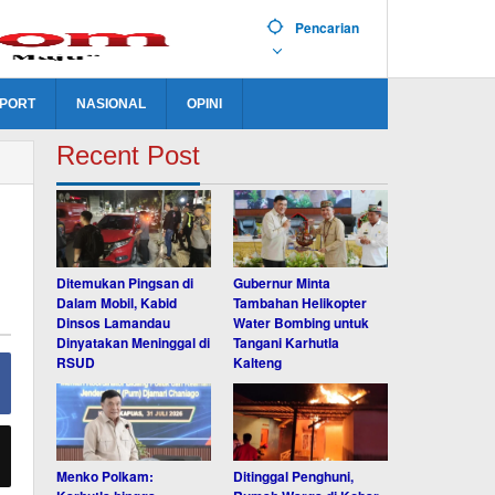
Pencarian
PORT
NASIONAL
OPINI
Recent Post
Ditemukan Pingsan di
Gubernur Minta
Dalam Mobil, Kabid
Tambahan Helikopter
Dinsos Lamandau
Water Bombing untuk
Dinyatakan Meninggal di
Tangani Karhutla
RSUD
Kalteng
Menko Polkam:
Ditinggal Penghuni,