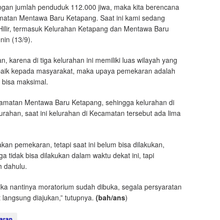
engan jumlah penduduk 112.000 jiwa, maka kita berencana
matan Mentawa Baru Ketapang. Saat ini kami sedang
lir, termasuk Kelurahan Ketapang dan Mentawa Baru
nin (13/9).
 karena di tiga kelurahan ini memiliki luas wilayah yang
baik kepada masyarakat, maka upaya pemekaran adalah
 bisa maksimal.
camatan Mentawa Baru Ketapang, sehingga kelurahan di
rahan, saat ini kelurahan di Kecamatan tersebut ada lima
an pemekaran, tetapi saat ini belum bisa dilakukan,
 tidak bisa dilakukan dalam waktu dekat ini, tapi
h dahulu.
jika nantinya moratorium sudah dibuka, segala persyaratan
langsung diajukan,” tutupnya.
(bah/ans
)
aran