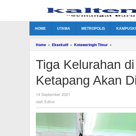
Lewati
ke
konten
HOME
UTAMA
METROPOLIS
KAMPUSK
Tiga
Home
»
Eksekutif
»
Kotawaringin Timur
»
Kelurahan
di
Tiga Kelurahan 
Kecamatan
MB
Ketapang
Ketapang Akan D
Akan
Dimekarkan
oleh
14 September 2021
Editor
oleh
Editor