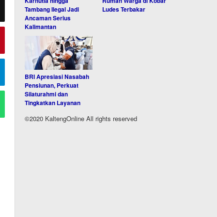
Karhutla hingga
Rumah Warga di Kobar
Tambang Ilegal Jadi
Ludes Terbakar
Ancaman Serius
Kalimantan
BRI Apresiasi Nasabah
Pensiunan, Perkuat
Silaturahmi dan
Tingkatkan Layanan
©2020 KaltengOnline All rights reserved