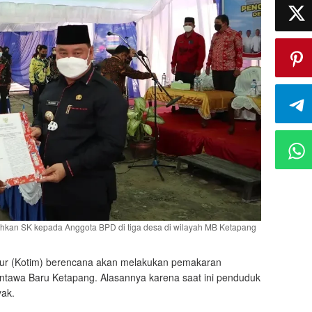
hkan SK kepada Anggota BPD di tiga desa di wilayah MB Ketapang
mur (Kotim) berencana akan melakukan pemakaran
ntawa Baru Ketapang. Alasannya karena saat ini penduduk
yak.