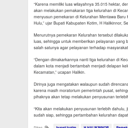
“Karena memiliki luas wilayahnya 35.015 hektar, d
akan melakukan pemakaran tiga kelurahan di Keca
menyusun pemekaran di Kelurahan Mentawa Baru Hi
Hulu,” ujar Bupati Kabupaten Kotim, H Halikinnor, Se
Menurutnya pemekaran Kelurahan tersebut dilakukan,
luas, sehingga untuk memberikan pelayanan yang 
salah satunya agar pelayanan terhadap masyarakat
“Dengan dimakarkannya nanti tiga kelurahan di Ke
dalam kota menjadi bertambah menjadi delapan kelu
Kecamatan,” ucapan Halikin.
Dirinya juga mengatakan walaupun sudah direncanak
karena masih moratorium pemerintah pusat, sehingga
pihaknya akan tetap melakukan penyusunan terlebi
“Kita akan melakukan penyusunan terlebih dahulu, 
sudah siap, sehingga pertambahan kelurahan dapat 
Ditag
bupati kotim
H HALIKINNOR
Pemek