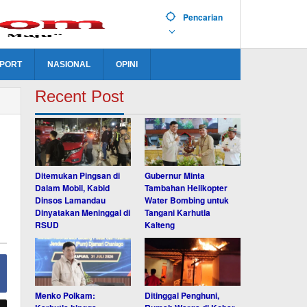
Pencarian
PORT
NASIONAL
OPINI
Recent Post
Ditemukan Pingsan di
Gubernur Minta
Dalam Mobil, Kabid
Tambahan Helikopter
Dinsos Lamandau
Water Bombing untuk
Dinyatakan Meninggal di
Tangani Karhutla
RSUD
Kalteng
Menko Polkam:
Ditinggal Penghuni,