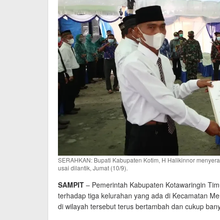
SERAHKAN: Bupati Kabupaten Kotim, H Halikinnor menyera
usai dilantik, Jumat (10/9).
SAMPIT
– Pemerintah Kabupaten Kotawaringin Ti
terhadap tiga kelurahan yang ada di Kecamatan Me
di wilayah tersebut terus bertambah dan cukup ban