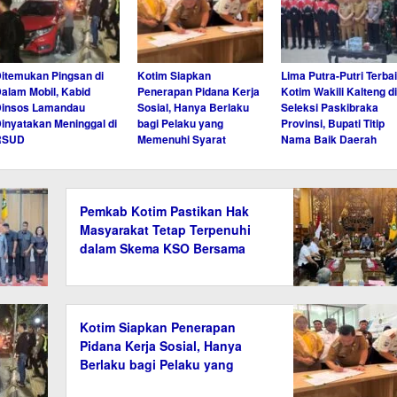
itemukan Pingsan di
Kotim Siapkan
Lima Putra-Putri Terba
alam Mobil, Kabid
Penerapan Pidana Kerja
Kotim Wakili Kalteng di
Dinsos Lamandau
Sosial, Hanya Berlaku
Seleksi Paskibraka
inyatakan Meninggal di
bagi Pelaku yang
Provinsi, Bupati Titip
RSUD
Memenuhi Syarat
Nama Baik Daerah
Pemkab Kotim Pastikan Hak
Masyarakat Tetap Terpenuhi
dalam Skema KSO Bersama
Agrinas
Kotim Siapkan Penerapan
Pidana Kerja Sosial, Hanya
Berlaku bagi Pelaku yang
Memenuhi Syarat