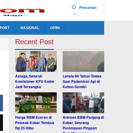
Pencarian
PORT
NASIONAL
OPINI
Recent Post
Astaga, Seluruh
Lansia 86 Tahun Tewas
Komisioner KPU Kotim
Saat Padamkan Api di
Jadi Tersangka
Kebun Sendiri
Harga BBM Eceran di
Antrean BBM Panjang di
Pelosok Kobar Tembus
Kobar, Seorang
Rp 25 Ribu
Perempuan Pingsan