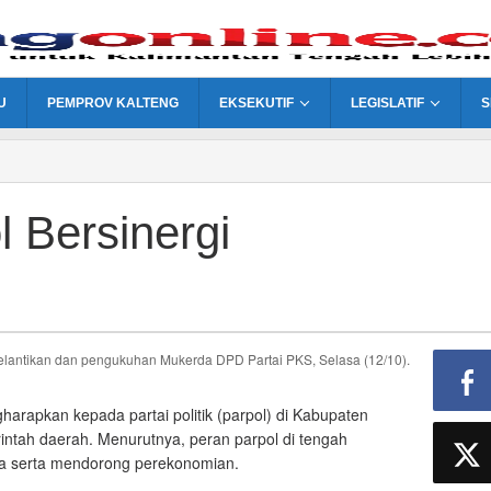
U
PEMPROV KALTENG
EKSEKUTIF
LEGISLATIF
S
l Bersinergi
elantikan dan pengukuhan Mukerda DPD Partai PKS, Selasa (12/10).
rapkan kepada partai politik (parpol) di Kabupaten
rintah daerah. Menurutnya, peran parpol di tengah
ta serta mendorong perekonomian.