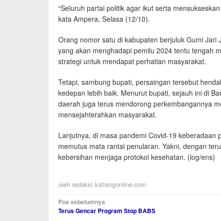
“Seluruh partai politik agar ikut serta mensukses
kata Ampera, Selasa (12/10).
Orang nomor satu di kabupaten berjuluk Gumi Jari
yang akan menghadapi pemilu 2024 tentu tengah 
strategi untuk mendapat perhatian masyarakat.
Tetapi, sambung bupati, persaingan tersebut hend
kedepan lebih baik. Menurut bupati, sejauh ini di B
daerah juga terus mendorong perkembangannya me
mensejahterahkan masyarakat.
Lanjutnya, di masa pandemi Covid-19 keberadaan p
memutus mata rantai penularan. Yakni, dengan te
kebersihan menjaga protokol kesehatan. (log/ens)
oleh
redaksi kaltengonline.com
Navigasi
Pos sebelumnya
Terus Gencar Program Stop BABS
pos