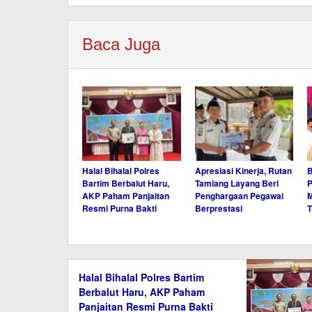
Baca Juga
Halal Bihalal Polres
Apresiasi Kinerja, Rutan
B
Bartim Berbalut Haru,
Tamiang Layang Beri
P
AKP Paham Panjaitan
Penghargaan Pegawai
M
Resmi Purna Bakti
Berprestasi
T
Halal Bihalal Polres Bartim
Berbalut Haru, AKP Paham
Panjaitan Resmi Purna Bakti