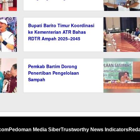
Berprestasi
Bupati Barito Timur Koordinasi
ke Kementerian ATR Bahas
RDTR Ampah 2025–2045
Pemkab Bartim Dorong
Penertiban Pengelolaan
Sampah
.com
Pedoman Media Siber
Trustworthy News Indicators
Reda