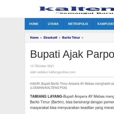
Lewati
ke
konten
HOME
UTAMA
METROPOLIS
KAMPUSK
Bupati
Home
»
Eksekutif
»
Barito Timur
»
Ajak
Parpol
Bupati Ajak Parpo
Bersinergi
oleh
13 Oktober 2021
redaksi
oleh
redaksi kaltengonline.com
kaltengonline.com
HADIR: Bupati Barito Timur Ampera AY Mebas menghadiri p
(LOGMAN/KALTENG POS)
TAMIANG LAYANG-
Bupati Ampera AY Mebas mengha
Barito Timur (Bartim), bisa bersinergi dengan peme
masyarakat bisa menyuarakan keadilan yang mera