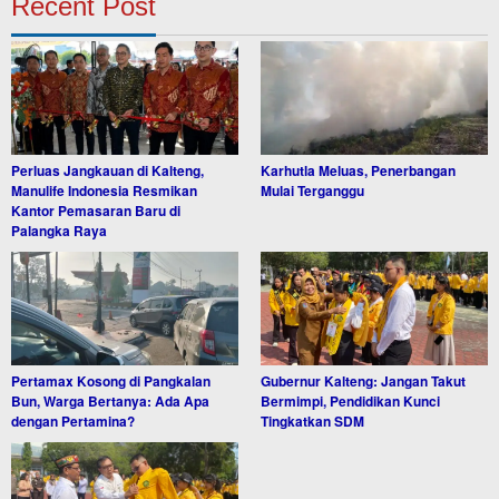
Recent Post
Perluas Jangkauan di Kalteng,
Karhutla Meluas, Penerbangan
Manulife Indonesia Resmikan
Mulai Terganggu
Kantor Pemasaran Baru di
Palangka Raya
Pertamax Kosong di Pangkalan
Gubernur Kalteng: Jangan Takut
Bun, Warga Bertanya: Ada Apa
Bermimpi, Pendidikan Kunci
dengan Pertamina?
Tingkatkan SDM