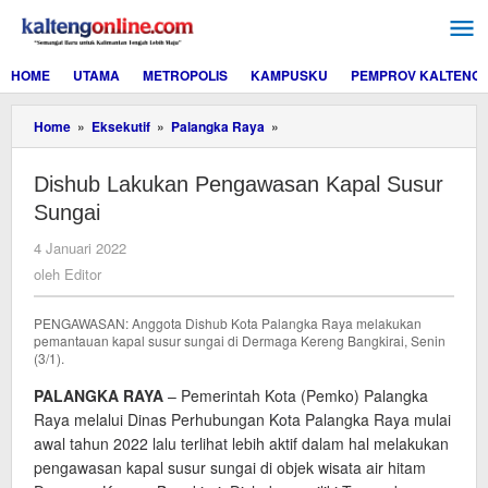
Lewati
ke
konten
HOME
UTAMA
METROPOLIS
KAMPUSKU
PEMPROV KALTENG
Dishub
Home
»
Eksekutif
»
Palangka Raya
»
Lakukan
Pengawasan
Dishub Lakukan Pengawasan Kapal Susur
Kapal
Susur
Sungai
Sungai
oleh
4 Januari 2022
Editor
oleh
Editor
PENGAWASAN: Anggota Dishub Kota Palangka Raya melakukan
pemantauan kapal susur sungai di Dermaga Kereng Bangkirai, Senin
(3/1).
PALANGKA RAYA
– Pemerintah Kota (Pemko) Palangka
Raya melalui Dinas Perhubungan Kota Palangka Raya mulai
awal tahun 2022 lalu terlihat lebih aktif dalam hal melakukan
pengawasan kapal susur sungai di objek wisata air hitam