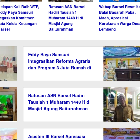
elapan Kali Raih WTP,
Ratusan ASN Barsel
Wabup Barsel Resmik
ddy Raya Samsuri
Hadiri Tausiah 1
Balai Basarah Pakat
Tegaskan Komitmen
Muharam 1448 H di
Maeh, Apresiasi
ata Kelola Keuangan
Masjid Agung
Kerukunan Warga Des
arsel
Baiturrahman
Lembeng
Eddy Raya Samsuri
Integrasikan Reforma Agraria
dan Program 3 Juta Rumah di
Barito Selatan
Ratusan ASN Barsel Hadiri
Tausiah 1 Muharam 1448 H di
Masjid Agung Baiturrahman
Asisten III Barsel Apresiasi