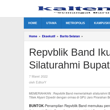
Lewati
ke
konten
HOME
UTAMA
METROPOLIS
KAMPUSK
Repvblik
Home
»
Eksekutif
»
Barito Selatan
»
Band
Ikut
Repvblik Band Ik
Memeriahkan
Silaturahmi
Bupati
Silaturahmi Bupa
dengan
Ormas
oleh
7 Maret 2022
EditorY
oleh
EditorY
MEMERIAHKAN : Repvblik Band memeriahkah silaturahmi Bup
Titiek Atyani Djoedir dengan ormas di GPU Jaro Pirarahan Bu
BUNTOK
-Penampilan Repvblik Band memukau penon