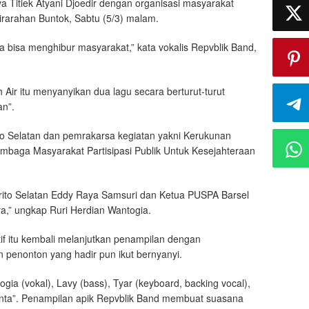
a Titiek Atyani Djoedir dengan organisasi masyarakat
arahan Buntok, Sabtu (5/3) malam.
na bisa menghibur masyarakat,” kata vokalis Repvblik Band,
ir itu menyanyikan dua lagu secara berturut-turut
an”.
to Selatan dan pemrakarsa kegiatan yakni Kerukunan
baga Masyarakat Partisipasi Publik Untuk Kesejahteraan
rito Selatan Eddy Raya Samsuri dan Ketua PUSPA Barsel
a,” ungkap Ruri Herdian Wantogia.
if itu kembali melanjutkan penampilan dengan
 penonton yang hadir pun ikut bernyanyi.
gia (vokal), Lavy (bass), Tyar (keyboard, backing vocal),
Cinta”. Penampilan apik Repvblik Band membuat suasana