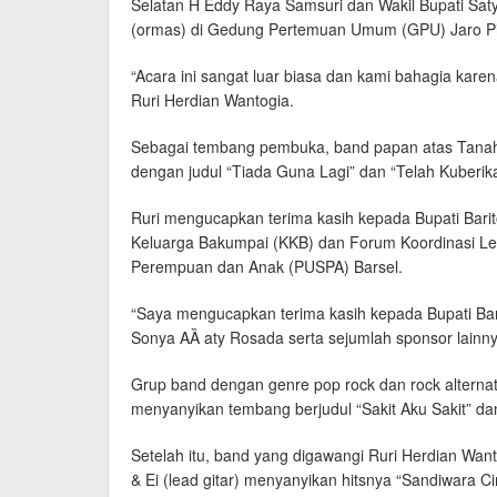
Selatan H Eddy Raya Samsuri dan Wakil Bupati Saty
(ormas) di Gedung Pertemuan Umum (GPU) Jaro Pir
“Acara ini sangat luar biasa dan kami bahagia kare
Ruri Herdian Wantogia.
Sebagai tembang pembuka, band papan atas Tanah A
dengan judul “Tiada Guna Lagi” dan “Telah Kuberik
Ruri mengucapkan terima kasih kepada Bupati Bari
Keluarga Bakumpai (KKB) dan Forum Koordinasi Lem
Perempuan dan Anak (PUSPA) Barsel.
“Saya mengucapkan terima kasih kepada Bupati Ba
Sonya AȀ aty Rosada serta sejumlah sponsor lainny
Grup band dengan genre pop rock dan rock alternat
menyanyikan tembang berjudul “Sakit Aku Sakit” dan
Setelah itu, band yang digawangi Ruri Herdian Wanto
& Ei (lead gitar) menyanyikan hitsnya “Sandiwara 