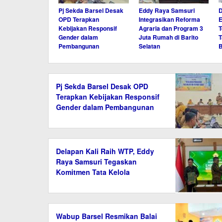
Pj Sekda Barsel Desak
Eddy Raya Samsuri
D
OPD Terapkan
Integrasikan Reforma
E
Kebijakan Responsif
Agraria dan Program 3
Gender dalam
Juta Rumah di Barito
T
Pembangunan
Selatan
B
Pj Sekda Barsel Desak OPD
Terapkan Kebijakan Responsif
Gender dalam Pembangunan
Delapan Kali Raih WTP, Eddy
Raya Samsuri Tegaskan
Komitmen Tata Kelola
Keuangan Barsel
Wabup Barsel Resmikan Balai