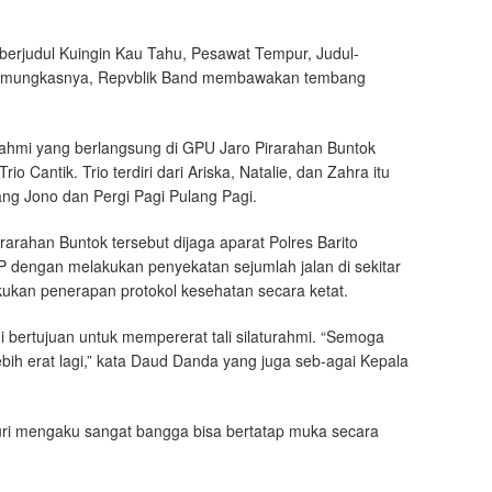
berjudul Kuingin Kau Tahu, Pesawat Tempur, Judul-
 pamungkasnya, Repvblik Band membawakan tembang
rahmi yang berlangsung di GPU Jaro Pirarahan Buntok
io Cantik. Trio terdiri dari Ariska, Natalie, dan Zahra itu
ang Jono dan Pergi Pagi Pulang Pagi.
rarahan Buntok tersebut dijaga aparat Polres Barito
 dengan melakukan penyekatan sejumlah jalan di sekitar
akukan penerapan protokol kesehatan secara ketat.
i bertujuan untuk mempererat tali silaturahmi. “Semoga
lebih erat lagi,” kata Daud Danda yang juga seb-agai Kepala
uri mengaku sangat bangga bisa bertatap muka secara