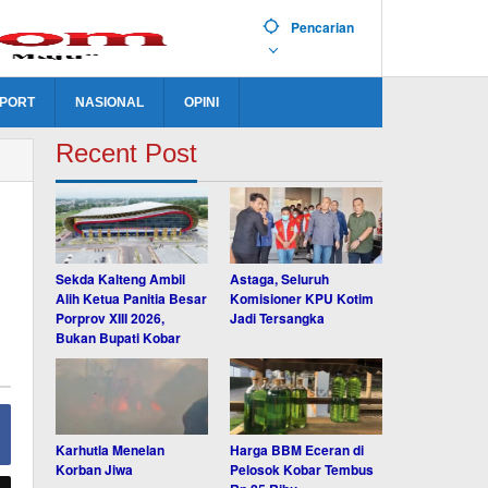
Pencarian
PORT
NASIONAL
OPINI
Recent Post
Sekda Kalteng Ambil
Astaga, Seluruh
Alih Ketua Panitia Besar
Komisioner KPU Kotim
Porprov XIII 2026,
Jadi Tersangka
Bukan Bupati Kobar
Karhutla Menelan
Harga BBM Eceran di
Korban Jiwa
Pelosok Kobar Tembus