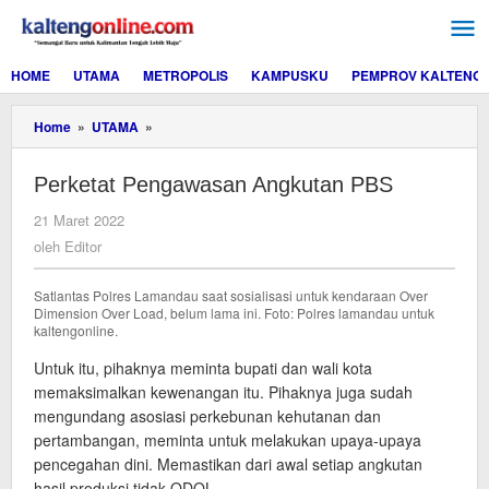
Lewati
ke
konten
HOME
UTAMA
METROPOLIS
KAMPUSKU
PEMPROV KALTENG
Perketat
Home
»
UTAMA
»
Pengawasan
Angkutan
Perketat Pengawasan Angkutan PBS
PBS
oleh
21 Maret 2022
Editor
oleh
Editor
Satlantas Polres Lamandau saat sosialisasi untuk kendaraan Over
Dimension Over Load, belum lama ini. Foto: Polres lamandau untuk
kaltengonline.
Untuk itu, pihaknya meminta bupati dan wali kota
memaksimalkan kewenangan itu. Pihaknya juga sudah
mengundang asosiasi perkebunan kehutanan dan
pertambangan, meminta untuk melakukan upaya-upaya
pencegahan dini. Memastikan dari awal setiap angkutan
hasil produksi tidak ODOL.