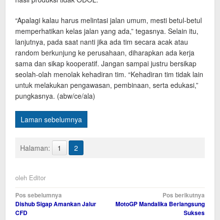
“Apalagi kalau harus melintasi jalan umum, mesti betul-betul
memperhatikan kelas jalan yang ada,” tegasnya. Selain itu,
lanjutnya, pada saat nanti jika ada tim secara acak atau
random berkunjung ke perusahaan, diharapkan ada kerja
sama dan sikap kooperatif. Jangan sampai justru bersikap
seolah-olah menolak kehadiran tim. “Kehadiran tim tidak lain
untuk melakukan pengawasan, pembinaan, serta edukasi,”
pungkasnya. (abw/ce/ala)
Laman sebelumnya
Halaman:
1
2
oleh
Editor
Navigasi
Pos sebelumnya
Pos berikutnya
Dishub Sigap Amankan Jalur
MotoGP Mandalika Berlangsung
pos
CFD
Sukses