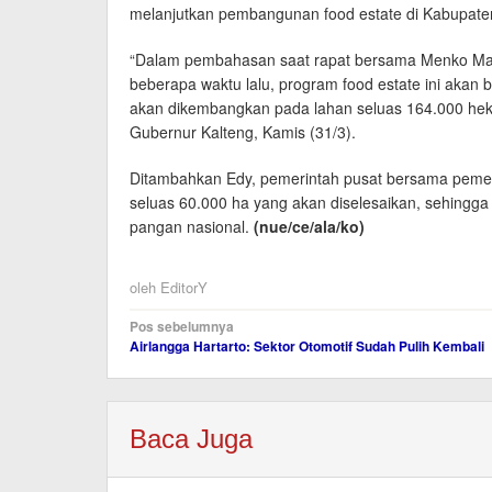
melanjutkan pembangunan food estate di Kabupate
“Dalam pembahasan saat rapat bersama Menko Marit
beberapa waktu lalu, program food estate ini akan
akan dikembangkan pada lahan seluas 164.000 hekta
Gubernur Kalteng, Kamis (31/3).
Ditambahkan Edy, pemerintah pusat bersama pemer
seluas 60.000 ha yang akan diselesaikan, sehingga
pangan nasional.
(nue/ce/ala/ko)
oleh
EditorY
Navigasi
Pos sebelumnya
Airlangga Hartarto: Sektor Otomotif Sudah Pulih Kembali
pos
Baca Juga