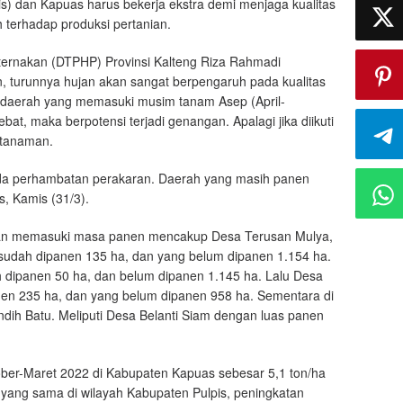
s) dan Kapuas harus bekerja ekstra demi menjaga kualitas
 terhadap produksi pertanian.
ternakan (DTPHP) Provinsi Kalteng Riza Rahmadi
 turunnya hujan akan sangat berpengaruh pada kualitas
k daerah yang memasuki musim tanam Asep (April-
bat, maka berpotensi terjadi genangan. Apalagi jika diikuti
 tanaman.
 pada perhambatan perakaran. Daerah yang masih panen
s, Kamis (31/3).
 akan memasuki masa panen mencakup Desa Terusan Mulya,
sudah dipanen 135 ha, dan yang belum dipanen 1.154 ha.
h dipanen 50 ha, dan belum dipanen 1.145 ha. Lalu Desa
en 235 ha, dan yang belum dipanen 958 ha. Sementara di
dih Batu. Meliputi Desa Belanti Siam dengan luas panen
ber-Maret 2022 di Kabupaten Kapuas sebesar 5,1 ton/ha
 yang sama di wilayah Kabupaten Pulpis, peningkatan