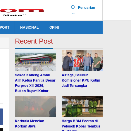
Pencarian
PORT
NASIONAL
OPINI
Recent Post
Sekda Kalteng Ambil
Astaga, Seluruh
Alih Ketua Panitia Besar
Komisioner KPU Kotim
Porprov XIII 2026,
Jadi Tersangka
Bukan Bupati Kobar
Karhutla Menelan
Harga BBM Eceran di
Korban Jiwa
Pelosok Kobar Tembus