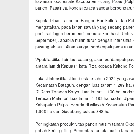
kawasan food estate Kabupaten Pulang Pisau (Pulpi
panen. Pasalnya, kondisi cuaca sangat berpengaruh
Kepala Dinas Tanaman Pangan Hortikultura dan Pe
mengatakan, pada lahan sawah yang sedang panen,
padi, sehingga berpotensi menurunkan hasil. Untu
September), apabila hujan turun dengan intensitas le
pasang air laut. Akan sangat berdampak pada akar
“Apabila diikuti air laut pasang, akan berdampak
antara lain di Kapuas,” kata Riza kepada Kalteng Po
Lokasi intensifikasi food estate tahun 2022 yang
Kecamatan Bataguh, dengan luas tanam 1.289 ha, 
Di Desa Terusan Karya, luas tanam 1.196 ha, suda
Terusan Makmur, luas tanam 1.193 ha, sudah dipan
Kabupaten Pulpis, berada di wilayah Kecamatan Pan
1.906 ha dan Gadabung seluas 848 ha.
Peningkatan produktivitas panen musim tanam Okto
gabah kering giling. Sementara untuk musim tanam