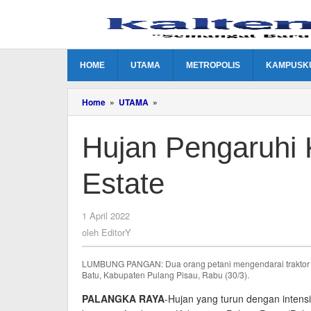
Lewati
ke
konten
HOME
UTAMA
METROPOLIS
KAMPUSK
Hujan
Home
»
UTAMA
»
Pengaruhi
Kualitas
Hujan Pengaruhi 
Padi
Food
Estate
Estate
oleh
1 April 2022
EditorY
oleh
EditorY
LUMBUNG PANGAN: Dua orang petani mengendarai traktor m
Batu, Kabupaten Pulang Pisau, Rabu (30/3).
PALANGKA RAYA
-Hujan yang turun dengan intensi