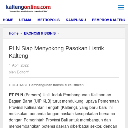
Lewati
ke
konten
HOME
UTAMA
METROPOLIS
KAMPUSKU
PEMPROV KALTENG
PLN
Home
»
EKONOMI & BISNIS
»
Siap
Menyokong
PLN Siap Menyokong Pasokan Listrik
Pasokan
Listrik
Kalteng
Kalteng
oleh
1 April 2022
EditorY
oleh
EditorY
ILUSTRASI : Pembangunan transmisi kelistrikan.
PT PLN
(Persero) Unit Induk Pembangunan Kalimantan
Bagian Barat (UIP KLB) turut mendukung upaya Pemerintah
Provinsi Kalimantan Tengah (Kalteng), yang baru-baru ini
melakukan penanda tangan naskah kesepakatan bersama
dengan Pemerintah Provinsi Bali untuk membangun dan
mengembangkan potensi daerah diberbagai sektor, dengan