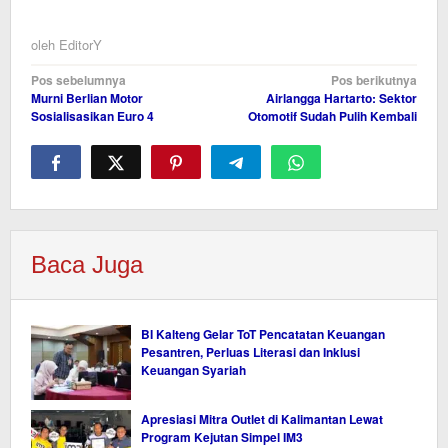
oleh
EditorY
Navigasi
Pos sebelumnya
Pos berikutnya
Murni Berlian Motor
Airlangga Hartarto: Sektor
pos
Sosialisasikan Euro 4
Otomotif Sudah Pulih Kembali
Baca Juga
BI Kalteng Gelar ToT Pencatatan Keuangan
Pesantren, Perluas Literasi dan Inklusi
Keuangan Syariah
Apresiasi Mitra Outlet di Kalimantan Lewat
Program Kejutan Simpel IM3