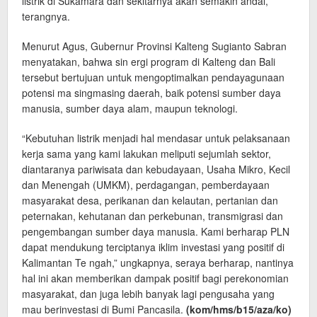
listrik di Sukamara dan sekitarnya akan semakin andal,”
terangnya.
Menurut Agus, Gubernur Provinsi Kalteng Sugianto Sabran
menyatakan, bahwa sin ergi program di Kalteng dan Bali
tersebut bertujuan untuk mengoptimalkan pendayagunaan
potensi ma singmasing daerah, baik potensi sumber daya
manusia, sumber daya alam, maupun teknologi.
“Kebutuhan listrik menjadi hal mendasar untuk pelaksanaan
kerja sama yang kami lakukan meliputi sejumlah sektor,
diantaranya pariwisata dan kebudayaan, Usaha Mikro, Kecil
dan Menengah (UMKM), perdagangan, pemberdayaan
masyarakat desa, perikanan dan kelautan, pertanian dan
peternakan, kehutanan dan perkebunan, transmigrasi dan
pengembangan sumber daya manusia. Kami berharap PLN
dapat mendukung terciptanya iklim investasi yang positif di
Kalimantan Te ngah,” ungkapnya, seraya berharap, nantinya
hal ini akan memberikan dampak positif bagi perekonomian
masyarakat, dan juga lebih banyak lagi pengusaha yang
mau berinvestasi di Bumi Pancasila.
(kom/hms/b15/aza/ko)