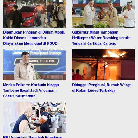
Ditemukan Pingsan di Dalam Mobil,
Gubernur Minta Tambahan
Kabid Dinsos Lamandau
Helikopter Water Bombing untuk
Dinyatakan Meninggal di RSUD
Tangani Karhutla Kalteng
Menko Polkam: Karhutla hingga
Ditinggal Penghuni, Rumah Warga
Tambang Ilegal Jadi Ancaman
di Kobar Ludes Terbakar
Serius Kalimantan
BRI Apresiasi Nasabah Pensiunan,