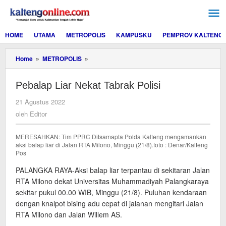
Lewati
ke
konten
HOME
UTAMA
METROPOLIS
KAMPUSKU
PEMPROV KALTENG
Pebalap
Home
»
METROPOLIS
»
Liar
Nekat
Pebalap Liar Nekat Tabrak Polisi
Tabrak
Polisi
oleh
21 Agustus 2022
Editor
oleh
Editor
MERESAHKAN: Tim PPRC Ditsamapta Polda Kalteng mengamankan
aksi balap liar di Jalan RTA Milono, Minggu (21/8).foto : Denar/Kalteng
Pos
PALANGKA RAYA-Aksi balap liar terpantau di sekitaran Jalan
RTA Milono dekat Universitas Muhammadiyah Palangkaraya
sekitar pukul 00.00 WIB, Minggu (21/8). Puluhan kendaraan
dengan knalpot bising adu cepat di jalanan mengitari Jalan
RTA Milono dan Jalan Willem AS.