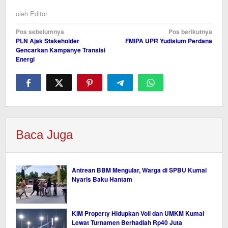
oleh
Editor
Navigasi
Pos sebelumnya
Pos berikutnya
PLN Ajak Stakeholder
FMIPA UPR Yudisium Perdana
pos
Gencarkan Kampanye Transisi
Energi
Baca Juga
Antrean BBM Mengular, Warga di SPBU Kumai
Nyaris Baku Hantam
KiM Property Hidupkan Voli dan UMKM Kumai
Lewat Turnamen Berhadiah Rp40 Juta