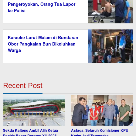
Pengeroyokan, Orang Tua Lapor
ke Polisi
Karaoke Larut Malam di Bundaran
Obor Pangkalan Bun Dikeluhkan
Warga
Recent Post
Sekda Kalteng Ambil Alih Ketua
Astaga, Seluruh Komisioner KPU
Panitia Besar Porprov XIII 2026,
Kotim Jadi Tersangka