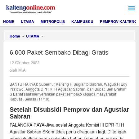
Lewati
ke
konten
HOME
UTAMA
METROPOLIS
KAMPUSKU
PEMPROV KALTENG
6.000
Home
»
UTAMA
»
Paket
Sembako
6.000 Paket Sembako Dibagi Gratis
Dibagi
Gratis
oleh
12 Oktober 2022
M.A
oleh
M.A
BANTU RAKYAT: Gubernur Kalteng H Sugianto Sabran, Wagub H Edy
Pratowo, Anggota DPR RI H Agustiar Sabran, dan Bupati Ben Brahim
S Bahat saat menyerahkan paket sembako kepada masyarakat
Kapuas, Selasa (11/10).
Setelah Disubsidi Pemprov dan Agustiar
Sabran
PALANGKA RAYA-Jiwa sosial Anggota Komisi III DPR RI H
Agustiar Sabran SKom tidak perlu diragukan lagi. Di tengah
meningkatkan harga sejumlah bahan kebutuhan pokok, ia