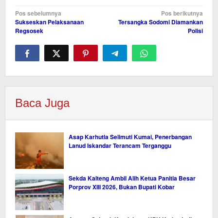
Navigasi
Pos sebelumnya
Pos berikutnya
Sukseskan Pelaksanaan
Tersangka Sodomi Diamankan
pos
Regsosek
Polisi
Baca Juga
Asap Karhutla Selimuti Kumai, Penerbangan
Lanud Iskandar Terancam Terganggu
Sekda Kalteng Ambil Alih Ketua Panitia Besar
Porprov XIII 2026, Bukan Bupati Kobar