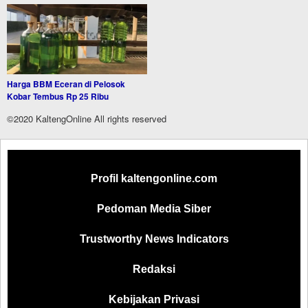
Harga BBM Eceran di Pelosok
Kobar Tembus Rp 25 Ribu
©2020 KaltengOnline All rights reserved
Profil kaltengonline.com
Pedoman Media Siber
Trustworthy News Indicators
Redaksi
Kebijakan Privasi