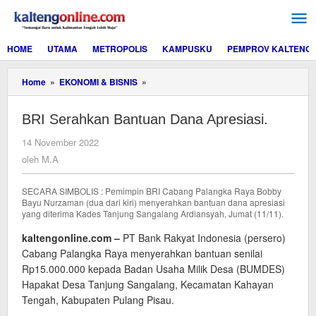
Lewati
ke
konten
HOME
UTAMA
METROPOLIS
KAMPUSKU
PEMPROV KALTENG
BRI
Home
»
EKONOMI & BISNIS
»
Serahkan
Bantuan
BRI Serahkan Bantuan Dana Apresiasi.
Dana
Apresiasi.
oleh
14 November 2022
M.A
oleh
M.A
SECARA SIMBOLIS : Pemimpin BRI Cabang Palangka Raya Bobby
Bayu Nurzaman (dua dari kiri) menyerahkan bantuan dana apresiasi
yang diterima Kades Tanjung Sangalang Ardiansyah, Jumat (11/11).
kaltengonline.com –
PT Bank Rakyat Indonesia (persero)
Cabang Palangka Raya menyerahkan bantuan senilai
Rp15.000.000 kepada Badan Usaha Milik Desa (BUMDES)
Hapakat Desa Tanjung Sangalang, Kecamatan Kahayan
Tengah, Kabupaten Pulang Pisau.