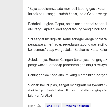
“Saya sebelumnya ada membeli tabung gas ukuran lim
Ini kok satu minggu sudah habis,” kata Gapur, war
Padahal, ungkap Gapur, pemakaian normal seperti bi
dikurangi. Apalagi dari segel tabung yang dibeli a
“Ini sangat merugikan. Kami sebagai warga berhar
pengawasan terhadap peredaran tabung gas elpiji d
konsumen,” ucap warga Jalan Soekarno-Hatta Kelu
Sebelumnya, Bupati Katingan Sakariyas mengingatk
pengawasan terhadap peredaran gas elpiji di wilay
Sehingga tidak ada oknum yang memainkan harga tab
“Sebab hal ini jelas, sangat merugikan masyarakat 
dari harga dijual di atas HET sampai dikuranginya 
lalu.
(eri/art/ko)
Ditag
gas LPG
Pemkab Katingan