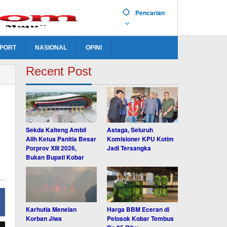
Pencarian
PORT
NASIONAL
OPINI
Recent Post
Sekda Kalteng Ambil
Astaga, Seluruh
Alih Ketua Panitia Besar
Komisioner KPU Kotim
Porprov XIII 2026,
Jadi Tersangka
Bukan Bupati Kobar
Karhutla Menelan
Harga BBM Eceran di
Korban Jiwa
Pelosok Kobar Tembus