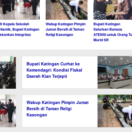
9 Kepala Sekolah
Wabup Katingan Pimpin
Bupati Katingan
ilantik, Bupati Katingan
Jumat Bersih di Taman
Salurkan Bansos
ekankan Integritas
Religi Kasongan
ATENSI untuk Orang T
Murid SR
Bupati Katingan Curhat ke
Kemendagri: Kondisi Fiskal
Daerah Kian Terjepit
Wabup Katingan Pimpin Jumat
Bersih di Taman Religi
Kasongan