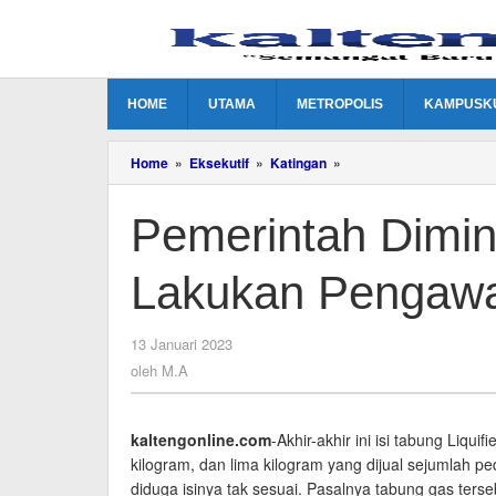
Lewati
ke
konten
HOME
UTAMA
METROPOLIS
KAMPUSK
Pemerintah
Home
»
Eksekutif
»
Katingan
»
Diminta
Turun
Pemerintah Dimin
Tangan
Lakukan
Pengawasan
Lakukan Pengaw
oleh
13 Januari 2023
M.A
oleh
M.A
kaltengonline.com
-Akhir-akhir ini isi tabung Liqui
kilogram, dan lima kilogram yang dijual sejumlah 
diduga isinya tak sesuai. Pasalnya tabung gas terse