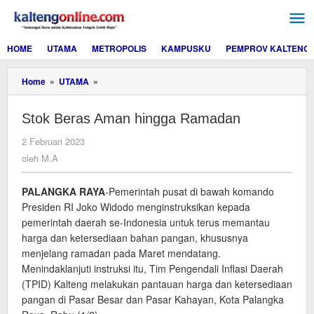
Lewati
ke
konten
HOME
UTAMA
METROPOLIS
KAMPUSKU
PEMPROV KALTENG
Stok
Home
»
UTAMA
»
Beras
Aman
Stok Beras Aman hingga Ramadan
hingga
Ramadan
oleh
2 Februari 2023
M.A
oleh
M.A
PALANGKA RAYA
-Pemerintah pusat di bawah komando
Presiden RI Joko Widodo menginstruksikan kepada
pemerintah daerah se-Indonesia untuk terus memantau
harga dan ketersediaan bahan pangan, khususnya
menjelang ramadan pada Maret mendatang.
Menindaklanjuti instruksi itu, Tim Pengendali Inflasi Daerah
(TPID) Kalteng melakukan pantauan harga dan ketersediaan
pangan di Pasar Besar dan Pasar Kahayan, Kota Palangka