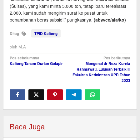
(Sulses), yang kami minta 5.000 ton, tetapi baru terealisasi
2.000, kami sudah mengirim surat ke pusat untuk
penambahan beras subsidi,” pungkasnya.
(abw/ce/ala/ko)
Ditag
TPID Kalteng
oleh
M.A
Navigasi
Pos sebelumnya
Pos berikutnya
Kalteng Tanam Durian Gelapir
Mengenal dr Reza Kurnia
pos
Rahmawati, Lulusan Terbaik III
Fakultas Kedokteran UPR Tahun
2023
Baca Juga