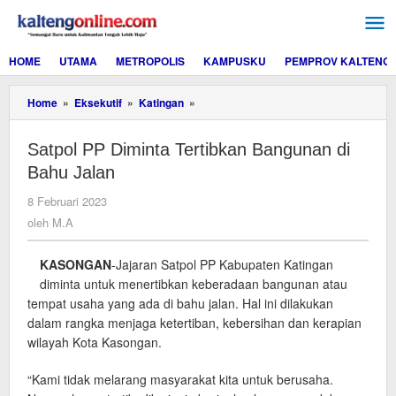
Lewati
ke
konten
HOME
UTAMA
METROPOLIS
KAMPUSKU
PEMPROV KALTENG
Satpol
Home
»
Eksekutif
»
Katingan
»
PP
Diminta
Satpol PP Diminta Tertibkan Bangunan di
Tertibkan
Bangunan
Bahu Jalan
di
Bahu
oleh
8 Februari 2023
Jalan
M.A
oleh
M.A
KASONGAN
-Jajaran Satpol PP Kabupaten Katingan
diminta untuk menertibkan keberadaan bangunan atau
tempat usaha yang ada di bahu jalan. Hal ini dilakukan
dalam rangka menjaga ketertiban, kebersihan dan kerapian
wilayah Kota Kasongan.
“Kami tidak melarang masyarakat kita untuk berusaha.