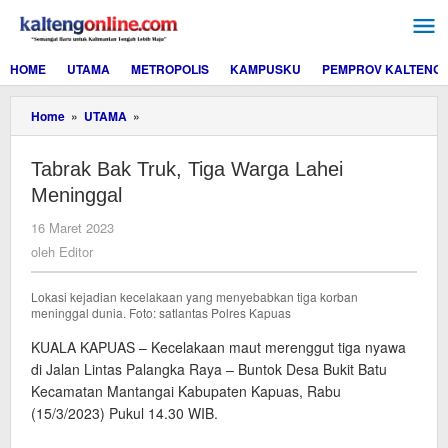
Lewati
ke
konten
HOME
UTAMA
METROPOLIS
KAMPUSKU
PEMPROV KALTENG
Tabrak
Home
»
UTAMA
»
Bak
Truk,
Tabrak Bak Truk, Tiga Warga Lahei
Tiga
Warga
Meninggal
Lahei
Meninggal
oleh
16 Maret 2023
Editor
oleh
Editor
Lokasi kejadian kecelakaan yang menyebabkan tiga korban
meninggal dunia. Foto: satlantas Polres Kapuas
KUALA KAPUAS – Kecelakaan maut merenggut tiga nyawa
di Jalan Lintas Palangka Raya – Buntok Desa Bukit Batu
Kecamatan Mantangai Kabupaten Kapuas, Rabu
(15/3/2023) Pukul 14.30 WIB.