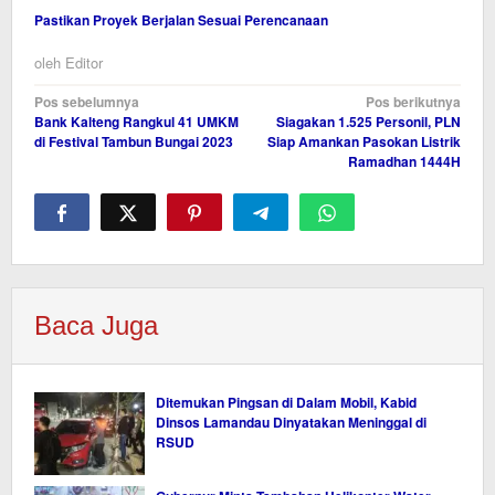
Pastikan Proyek Berjalan Sesuai Perencanaan
oleh
Editor
Navigasi
Pos sebelumnya
Pos berikutnya
Bank Kalteng Rangkul 41 UMKM
Siagakan 1.525 Personil, PLN
pos
di Festival Tambun Bungai 2023
Siap Amankan Pasokan Listrik
Ramadhan 1444H
Baca Juga
Ditemukan Pingsan di Dalam Mobil, Kabid
Dinsos Lamandau Dinyatakan Meninggal di
RSUD