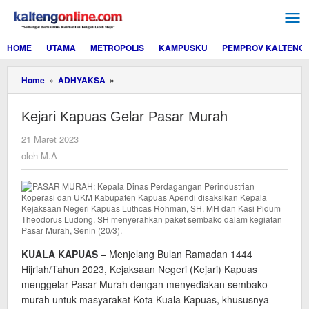
Lewati
ke
konten
HOME
UTAMA
METROPOLIS
KAMPUSKU
PEMPROV KALTENG
Kejari
Home
»
ADHYAKSA
»
Kapuas
Gelar
Kejari Kapuas Gelar Pasar Murah
Pasar
Murah
oleh
21 Maret 2023
M.A
oleh
M.A
KUALA KAPUAS
– Menjelang Bulan Ramadan 1444
Hijriah/Tahun 2023, Kejaksaan Negeri (Kejari) Kapuas
menggelar Pasar Murah dengan menyediakan sembako
murah untuk masyarakat Kota Kuala Kapuas, khususnya