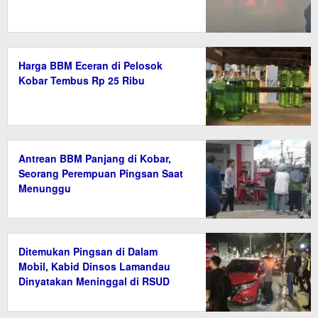
Harga BBM Eceran di Pelosok
Kobar Tembus Rp 25 Ribu
Antrean BBM Panjang di Kobar,
Seorang Perempuan Pingsan Saat
Menunggu
Ditemukan Pingsan di Dalam
Mobil, Kabid Dinsos Lamandau
Dinyatakan Meninggal di RSUD