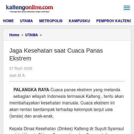
Lewati
ke
konten
HOME
UTAMA
METROPOLIS
KAMPUSKU
PEMPROV KALTENG
Jaga
Home
»
UTAMA
»
Kesehatan
saat
Jaga Kesehatan saat Cuaca Panas
Cuaca
Panas
Ekstrem
Ekstrem
oleh
27 April 2023
M.A
oleh
M.A
PALANGKA RAYA
-Cuaca panas ekstrem yang melanda
sebagian wilayah Indonesia termasuk Kalteng , tentu akan
membahayakan kesehatan manusia. Cuaca ekstrem ini
akan rentan berdampak terhadap kelompok lanjut usia
(lansia) dan anak-anak.
Kepala Dinas Kesehatan (Dinkes) Kalteng dr Suyuti Syamsul