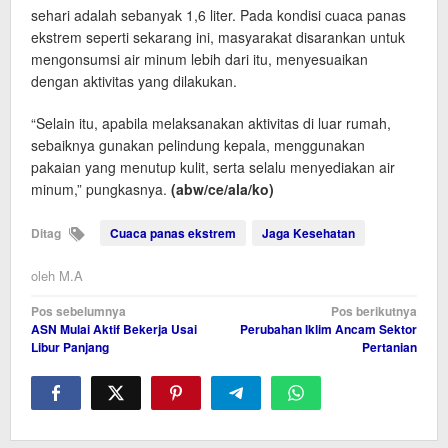
sehari adalah sebanyak 1,6 liter. Pada kondisi cuaca panas
ekstrem seperti sekarang ini, masyarakat disarankan untuk
mengonsumsi air minum lebih dari itu, menyesuaikan
dengan aktivitas yang dilakukan.
“Selain itu, apabila melaksanakan aktivitas di luar rumah,
sebaiknya gunakan pelindung kepala, menggunakan
pakaian yang menutup kulit, serta selalu menyediakan air
minum,” pungkasnya.
(abw/ce/ala/ko)
Ditag
Cuaca panas ekstrem
Jaga Kesehatan
oleh
M.A
Navigasi
Pos sebelumnya
Pos berikutnya
ASN Mulai Aktif Bekerja Usai
Perubahan Iklim Ancam Sektor
pos
Libur Panjang
Pertanian