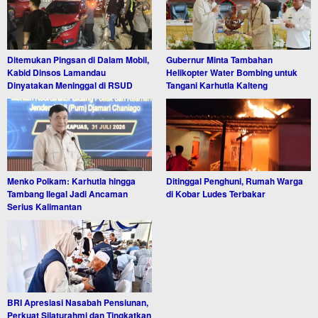
Ditemukan Pingsan di Dalam Mobil,
Gubernur Minta Tambahan
Kabid Dinsos Lamandau
Helikopter Water Bombing untuk
Dinyatakan Meninggal di RSUD
Tangani Karhutla Kalteng
Menko Polkam: Karhutla hingga
Ditinggal Penghuni, Rumah Warga
Tambang Ilegal Jadi Ancaman
di Kobar Ludes Terbakar
Serius Kalimantan
BRI Apresiasi Nasabah Pensiunan,
Perkuat Silaturahmi dan Tingkatkan