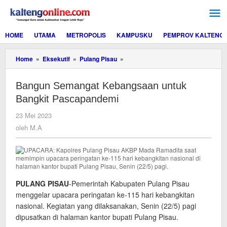
Lewati
ke
konten
HOME
UTAMA
METROPOLIS
KAMPUSKU
PEMPROV KALTENG
Bangun
Home
»
Eksekutif
»
Pulang Pisau
»
Semangat
Kebangsaan
Bangun Semangat Kebangsaan untuk
untuk
Bangkit
Bangkit Pascapandemi
Pascapandemi
oleh
23 Mei 2023
M.A
oleh
M.A
PULANG PISAU
-Pemerintah Kabupaten Pulang Pisau
menggelar upacara peringatan ke-115 hari kebangkitan
nasional. Kegiatan yang dilaksanakan, Senin (22/5) pagi
dipusatkan di halaman kantor bupati Pulang Pisau.