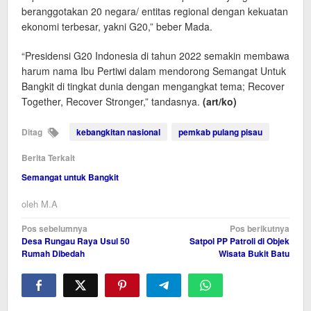
beranggotakan 20 negara/ entitas regional dengan kekuatan
ekonomi terbesar, yakni G20,” beber Mada.
“Presidensi G20 Indonesia di tahun 2022 semakin membawa
harum nama Ibu Pertiwi dalam mendorong Semangat Untuk
Bangkit di tingkat dunia dengan mengangkat tema; Recover
Together, Recover Stronger,” tandasnya.
(art/ko)
Ditag
kebangkitan nasional
pemkab pulang pisau
Berita Terkait
Semangat untuk Bangkit
oleh
M.A
Navigasi
Pos sebelumnya
Pos berikutnya
Desa Rungau Raya Usul 50
Satpol PP Patroli di Objek
pos
Rumah Dibedah
Wisata Bukit Batu