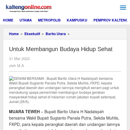
Lewati
ke
konten
HOME
UTAMA
METROPOLIS
KAMPUSKU
PEMPROV KALTENG
Untuk
Home
»
Eksekutif
»
Barito Utara
»
Membangun
Budaya
Untuk Membangun Budaya Hidup Sehat
Hidup
Sehat
oleh
31 Mei 2023
M.A
oleh
M.A
MUARA TEWEH
– Bupati Barito Utara H Nadalsyah
bersama Wakil Bupati Sugianto Panala Putra, Sekda Muhlis,
FKPD, para kepala perangkat daerah dan undangan lainnya