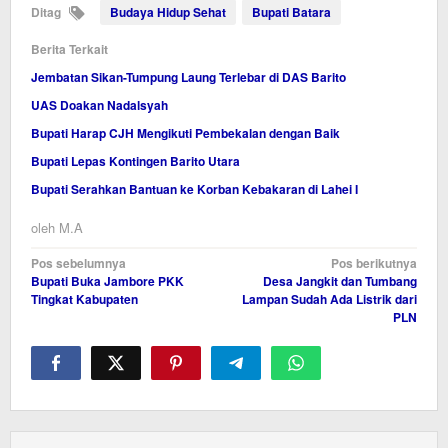
Ditag
Budaya Hidup Sehat
Bupati Batara
Berita Terkait
Jembatan Sikan-Tumpung Laung Terlebar di DAS Barito
UAS Doakan Nadalsyah
Bupati Harap CJH Mengikuti Pembekalan dengan Baik
Bupati Lepas Kontingen Barito Utara
Bupati Serahkan Bantuan ke Korban Kebakaran di Lahei I
oleh
M.A
Navigasi
Pos sebelumnya
Pos berikutnya
Bupati Buka Jambore PKK
Desa Jangkit dan Tumbang
pos
Tingkat Kabupaten
Lampan Sudah Ada Listrik dari
PLN