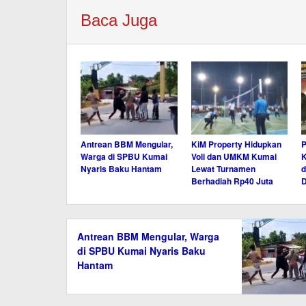
Baca Juga
Antrean BBM Mengular,
KiM Property Hidupkan
P
Warga di SPBU Kumai
Voli dan UMKM Kumai
K
Nyaris Baku Hantam
Lewat Turnamen
d
Berhadiah Rp40 Juta
D
Antrean BBM Mengular, Warga
di SPBU Kumai Nyaris Baku
Hantam