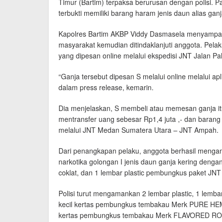
Timur (Bartim) terpaksa berurusan dengan polisi. Pa
terbukti memiliki barang haram jenis daun alias gan
Kapolres Bartim AKBP Viddy Dasmasela menyampai
masyarakat kemudian ditindaklanjuti anggota. Pela
yang dipesan online melalui ekspedisi JNT Jalan P
“Ganja tersebut dipesan S melalui online melalui ap
dalam press release, kemarin.
Dia menjelaskan, S membeli atau memesan ganja itu
mentransfer uang sebesar Rp1,4 juta ,- dan barang buk
melalui JNT Medan Sumatera Utara – JNT Ampah.
Dari penangkapan pelaku, anggota berhasil menga
narkotika golongan I jenis daun ganja kering denga
coklat, dan 1 lembar plastic pembungkus paket JN
Polisi turut mengamankan 2 lembar plastic, 1 lembar
kecil kertas pembungkus tembakau Merk PURE HE
kertas pembungkus tembakau Merk FLAVORED RO