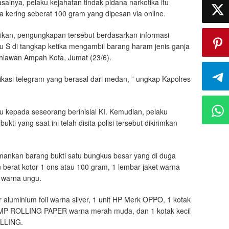
salnya, pelaku kejahatan tindak pidana narkotika itu
ja kering seberat 100 gram yang dipesan via online.
kan, pengungkapan tersebut berdasarkan informasi
ku S di tangkap ketika mengambil barang haram jenis ganja
ahlawan Ampah Kota, Jumat (23/6).
likasi telegram yang berasal dari medan, ” ungkap Kapolres
 kepada seseorang berinisial KI. Kemudian, pelaku
ti yang saat ini telah disita polisi tersebut dikirimkan
mankan barang bukti satu bungkus besar yang di duga
n berat kotor 1 ons atau 100 gram, 1 lembar jaket warna
T warna ungu.
 aluminium foil warna silver, 1 unit HP Merk OPPO, 1 kotak
MP ROLLING PAPER warna merah muda, dan 1 kotak kecil
LLING.