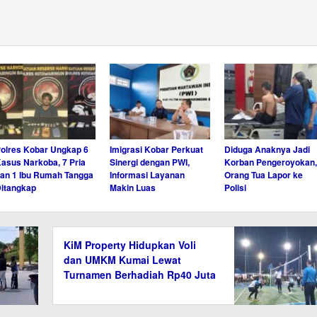
olres Kobar Ungkap 6
Imigrasi Kobar Perkuat
Diduga Anaknya Jadi
asus Narkoba, 7 Pria
Sinergi dengan PWI,
Korban Pengeroyokan,
an 1 Ibu Rumah Tangga
Informasi Layanan
Orang Tua Lapor ke
itangkap
Makin Luas
Polisi
KiM Property Hidupkan Voli
dan UMKM Kumai Lewat
Turnamen Berhadiah Rp40 Juta