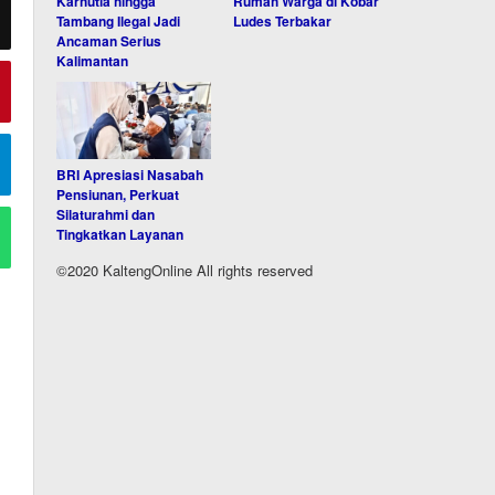
Karhutla hingga
Rumah Warga di Kobar
Tambang Ilegal Jadi
Ludes Terbakar
Ancaman Serius
Kalimantan
BRI Apresiasi Nasabah
Pensiunan, Perkuat
Silaturahmi dan
Tingkatkan Layanan
©2020 KaltengOnline All rights reserved