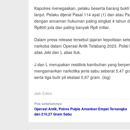
Kapolres menegaskan, pelaku beserta barang bukti
lanjut. Pelaku dijerat Pasal 114 ayat (1) dan atau 
dengan ancaman hukuman paling singkat 4 tahun dan
Rp800 juta dan paling banyak Rp8 miliar.
Dalam press release tersebut jajaran kepolisian se
narkoba dalam Operasi Antik Telabang 2023. Polisi
alias Jeki dan L alias Iluk.
J dan L merupakan residivis kambuhan yang berperan
mengamankan narkotika jenis sabu seberat 5,47 gr
serta tiga butir pil ekstasi 0,97 gram. (log)
oleh
Editor
Navigasi
Pos sebelumnya
Operasi Antik, Polres Pulpis Amankan Empat Tersangka
pos
dan 210,27 Gram Sabu