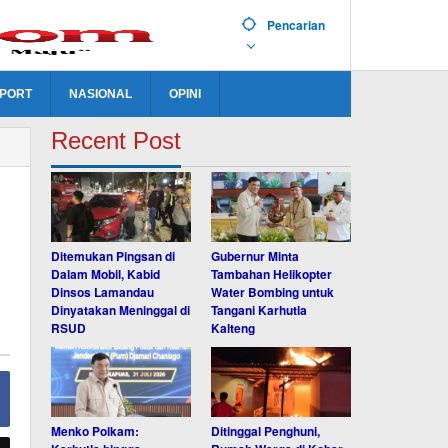
Pencarian
PORT
NASIONAL
OPINI
Recent Post
Ditemukan Pingsan di
Gubernur Minta
Dalam Mobil, Kabid
Tambahan Helikopter
Dinsos Lamandau
Water Bombing untuk
Dinyatakan Meninggal di
Tangani Karhutla
RSUD
Kalteng
Menko Polkam:
Ditinggal Penghuni,