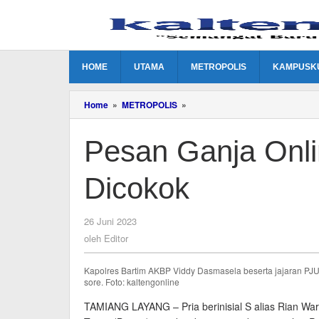
Lewati
ke
konten
HOME
UTAMA
METROPOLIS
KAMPUSK
Pesan
Home
»
METROPOLIS
»
Ganja
Online,
Pesan Ganja Onl
Warga
Ampah
Dicokok
Dicokok
oleh
26 Juni 2023
Editor
oleh
Editor
Kapolres Bartim AKBP Viddy Dasmasela beserta jajaran PJU
sore. Foto: kaltengonline
TAMIANG LAYANG – Pria berinisial S alias Rian W