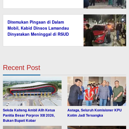
Ditemukan Pingsan di Dalam
Mobil, Kabid Dinsos Lamandau
Dinyatakan Meninggal di RSUD
Recent Post
Sekda Kalteng Ambil Alih Ketua
Astaga, Seluruh Komisioner KPU
Panitia Besar Porprov XIII 2026,
Kotim Jadi Tersangka
Bukan Bupati Kobar