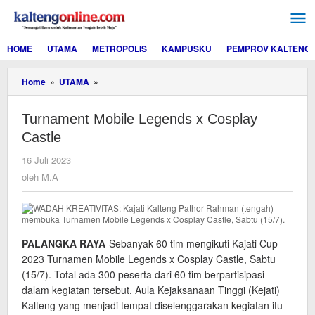
Lewati
ke
konten
HOME
UTAMA
METROPOLIS
KAMPUSKU
PEMPROV KALTENG
Turnament
Home
»
UTAMA
»
Mobile
Legends
Turnament Mobile Legends x Cosplay
x
Cosplay
Castle
Castle
oleh
16 Juli 2023
M.A
oleh
M.A
PALANGKA RAYA
-Sebanyak 60 tim mengikuti Kajati Cup
2023 Turnamen Mobile Legends x Cosplay Castle, Sabtu
(15/7). Total ada 300 peserta dari 60 tim berpartisipasi
dalam kegiatan tersebut. Aula Kejaksanaan Tinggi (Kejati)
Kalteng yang menjadi tempat diselenggarakan kegiatan itu