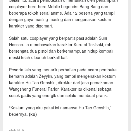
Selain itu, acara pembukaan dimeriahkan oleh penampilan
cosplayer hero-hero Mobile Legends: Bang Bang dan
beberapa tokoh serial anime. Ada 12 peserta yang tampil
dengan gaya masing-masing dan mengenakan kostum
karakter yang digemari.
Salah satu cosplayer yang berpartisipasi adalah Suni
Hossoo. Ia membawakan karakter Kurumi Tokisaki, roh
bersenjata dua pistol dan berkemampuan hidup kembali
meski telah dibunuh berkali-kali.
Peserta lain yang menarik perhatian pada acara pembuka
kemarin adalah Zeyylin, yang tampil mengenakan kostum
karakter Hu Tao Genshin, direktur dari jasa pemakaman
Wangsheng Funeral Parlor. Karakter itu dikenal sebagai
sosok gadis yang energik dan selalu membuat prank.
“Kostum yang aku pakai ini namanya Hu Tao Genshin,”
bebernya.
(ko)
oleh
M.A