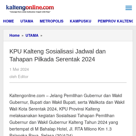
Lewati
ke
konten
HOME
UTAMA
METROPOLIS
KAMPUSKU
PEMPROV KALTENG
KPU
Home
»
UTAMA
»
Kalteng
Sosialisasi
KPU Kalteng Sosialisasi Jadwal dan
Jadwal
dan
Tahapan Pilkada Serentak 2024
Tahapan
Pilkada
oleh
1 Mei 2024
Serentak
Editor
oleh
Editor
2024
Kaltengonline.com – Jelang Pemilihan Gubernur dan Wakil
Gubernur, Bupati dan Wakil Bupati, serta Walikota dan Wakil
Wali Kota Serentak 2024, KPU Provinsi Kalteng
melaksanakan kegiatan Sosialisasi Tahapan Pemilihan
Gubernur dan Wakil Gubernur Kalteng Tahun 2024 yang
bertempat di M Bahalap Hotel, Jl. RTA Milono Km 1.3
Palangka Raya, Selasa (30/4/24).