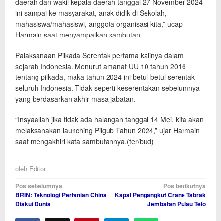
daerah dan wakil kepala daerah tanggal 27 November 2024
ini sampai ke masyarakat, anak didik di Sekolah,
mahasiswa/mahasiswi, anggota organisasi kita,” ucap
Harmain saat menyampaikan sambutan.
Palaksanaan Pilkada Serentak pertama kalinya dalam
sejarah Indonesia. Menurut amanat UU 10 tahun 2016
tentang pilkada, maka tahun 2024 ini betul-betul serentak
seluruh Indonesia. Tidak seperti keserentakan sebelumnya
yang berdasarkan akhir masa jabatan.
“Insyaallah jika tidak ada halangan tanggal 14 Mei, kita akan
melaksanakan launching Pilgub Tahun 2024,” ujar Harmain
saat mengakhiri kata sambutannya.(ter/bud)
oleh
Editor
Navigasi
Pos sebelumnya
Pos berikutnya
BRIN: Teknologi Pertanian China
Kapal Pengangkut Crane Tabrak
pos
Diakui Dunia
Jembatan Pulau Telo