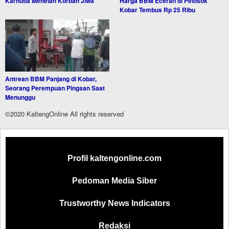
Karhutla Menelan Korban Jiwa
Harga BBM Eceran di Pelosok
Kobar Tembus Rp 25 Ribu
Antrean BBM Panjang di Kobar,
Seorang Perempuan Pingsan Saat
Menunggu
©2020 KaltengOnline All rights reserved
Profil kaltengonline.com
Pedoman Media Siber
Trustworthy News Indicators
Redaksi